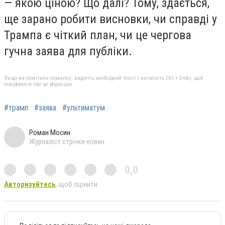
— якою ціною? Що далі? Тому, здається,
ще зарано робити висновки, чи справді у
Трампа є чіткий план, чи це чергова
гучна заява для публіки.
Якщо ви помітили помилку, виділіть необхідний текст і натисніть Ctrl + Enter, щоб
повідомити про це редакцію
#трамп
#заява
#ультиматум
Роман Мосин
Журналіст стрічки новин
0,0
Авторизуйтесь
, щоб оцінити