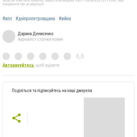
Якщо ви помітили помилку, виділіть необхідний текст і натисніть Ctrl + Enter, щоб
повідомити про це редакцію
#впл
#дніпропетровщина
#війна
Дарина Денисенко
журналіст стрічки новин
0,0
Авторизуйтесь
, щоб оцінити
Поділіться та підписуйтесь на наші джерела