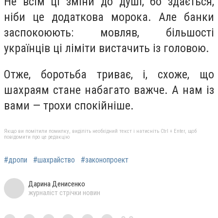
Не всім ці зміни до душі, бо здається,
ніби це додаткова морока. Але банки
заспокоюють: мовляв, більшості
українців ці ліміти вистачить із головою.
Отже, боротьба триває, і, схоже, що
шахраям стане набагато важче. А нам із
вами — трохи спокійніше.
Якщо ви помітили помилку, виділіть необхідний текст і натисніть Ctrl + Enter, щоб
повідомити про це редакцію
#дропи
#шахрайство
#законопроект
Дарина Денисенко
журналіст стрічки новин