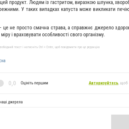
 цей продукт. Людям із гастритом, виразкою шлунка, хворо
режними. У таких випадках капуста може викликати печію
 це не просто смачна страва, а справжнє джерело здоров’я
міру і враховувати особливості свого організму.
бхідний текст і натисніть Ctrl + Enter, щоб повідомити про це редакцію
сна
0,0
Оцініть першим
Авторизуйтесь
, щоб
 наші джерела