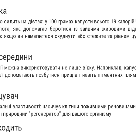
ка
то сидить на дієтах: у 100 грамах капусти всього 19 калорій
лота, яка допомагає боротися із зайвими жировими від
ж якщо ви намагаєтеся схуднути або стежите за рівнем цу
зсередини
 Її можна використовувати не лише в їжу. Наприклад, капу
еї допомагають позбутися прищів і навіть пігментних плям
щувач
льні властивості: насичує клітини поживними речовинами,
і природний "регенератор" для вашого організму.
кодить