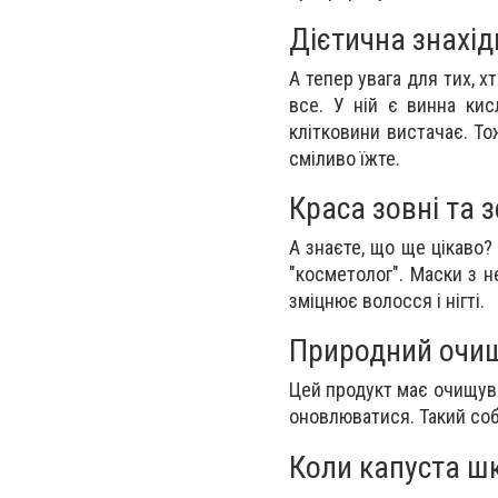
Дієтична знахід
А тепер увага для тих, х
все. У ній є винна кис
клітковини вистачає. То
сміливо їжте.
Краса зовні та 
А знаєте, що ще цікаво?
"косметолог". Маски з н
зміцнює волосся і нігті.
Природний очи
Цей продукт має очищува
оновлюватися. Такий соб
Коли капуста ш