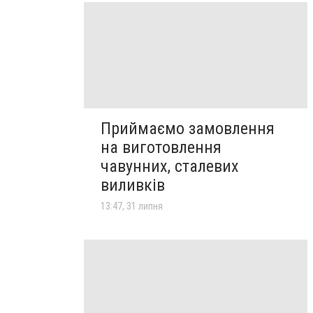
Приймаємо замовлення
на виготовлення
чавунних, сталевих
виливків
13:47, 31 липня