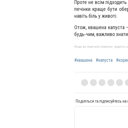
Проте не всім підходить
печінки краще бути обе
навіть біль у животі.
Отож, квашена капуста —
будь-чим, важливо знати 
Якщо ви помітили помилку, виділіть нео
#квашена
#капуста
#кори
Поділіться та підписуйтесь на