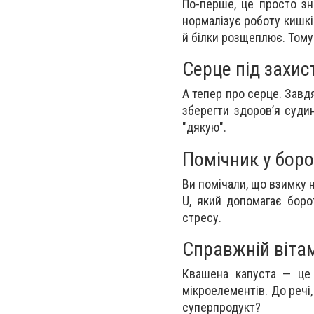
По-перше, це просто зн
нормалізує роботу кишків
й білки розщеплює. Тому
Серце під захис
А тепер про серце. Завд
зберегти здоров’я суди
"дякую".
Помічник у боро
Ви помічали, що взимку на
U, який допомагає боро
стресу.
Справжній віта
Квашена капуста — це д
мікроелементів. До речі,
суперпродукт?