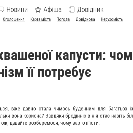
Новини
Афіша
Довідник
Оголошення
Карта міста
Погода
Довідкова
Нерухомість
квашеної капусти: чом
ізм її потребує
ться, вже давно стала чимось буденним для багатьох і
льки вона корисна? Завдяки бродінню в ній стає навіть біл
ож, давайте розберемося, чому варто її їсти.