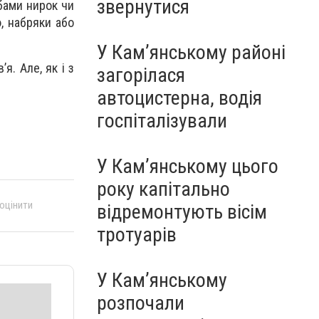
звернутися
бами нирок чи
, набряки або
У Кам’янському районі
. Але, як і з
загорілася
автоцистерна, водія
госпіталізували
У Кам’янському цього
року капітально
 оцінити
відремонтують вісім
тротуарів
У Кам’янському
розпочали