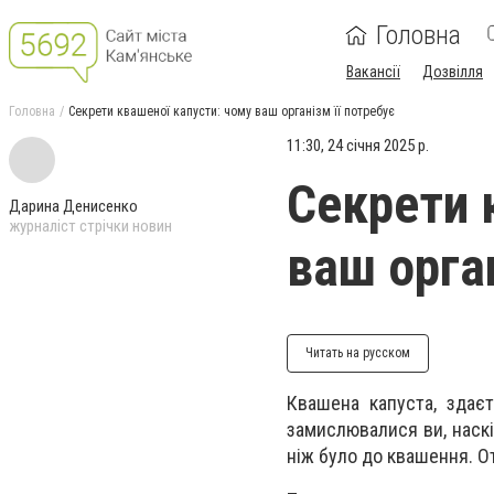
Головна
Вакансії
Дозвілля
Головна
Секрети квашеної капусти: чому ваш організм її потребує
11:30, 24 січня 2025 р.
Секрети 
Дарина Денисенко
журналіст стрічки новин
ваш орган
Читать на русском
Квашена капуста, здає
замислювалися ви, наскі
ніж було до квашення. От