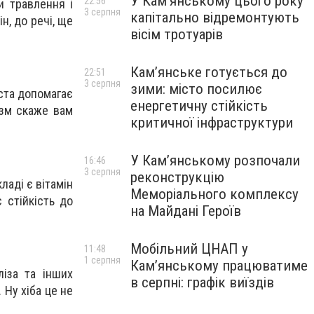
У Кам’янському цього року
22:56
и травлення і
3 серпня
капітально відремонтують
н, до речі, ще
вісім тротуарів
Кам’янське готується до
22:51
3 серпня
зими: місто посилює
ста допомагає
енергетичну стійкість
ізм скаже вам
критичної інфраструктури
У Кам’янському розпочали
16:46
3 серпня
реконструкцію
ладі є вітамін
Меморіального комплексу
 стійкість до
на Майдані Героїв
Мобільний ЦНАП у
11:48
1 серпня
Кам’янському працюватиме
ліза та інших
в серпні: графік виїздів
 Ну хіба це не