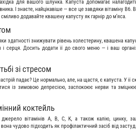
ахідка для вашого шлунка. Капуста допомагає налагодит
ника. І знаєте, найцікавіше — все це завдяки вітаміну B6. Ві
 сміливо додавайте квашену капусту як гарнір до м’яса.
том
яки здатності знижувати рівень холестерину, квашена капу
н і серця. Досить додати її до свого меню — і ваш орган
тьбі зі стресом
стрій падає? Це нормально, але, на щастя, є капуста. У її ск
тися із зимовою депресією, заспокоює нерви та зміцнює
мінний коктейль
жерело вітамінів A, B, C, K, а також калію, цинку, за
 вона чудово підходить як профілактичний засіб від застуд.