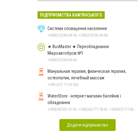
ПІДПРИЄМСТВА КАМ'ЯНСЬКОГО
Система сповіщення населення
+380(67)340-49-59, +380(67)350-44-68
★ BusMaster ★ Переобладнання
Мікроавтобусів №1
+380(67)599-04-04
Мануальная терапия, физическая терапия,
остеопатия, лечебный массаж
+380 (67) 77-29-563
WaterStore - інтернет магазин басейнів і
обладнання
+380(44)502-01-02, +380(66)777-78-42, +380(67)777-82-19, +380(67)890-80-80, +380(73)890-80-80, +380(44)502-01-03
Додати підприємство