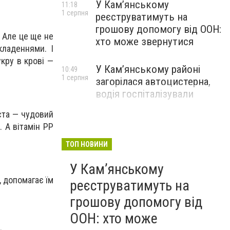
У Кам’янському
11:18
1 серпня
реєструватимуть на
грошову допомогу від ООН:
! Але це ще не
хто може звернутися
кладеннями. І
кру в крові —
У Кам’янському районі
10:49
1 серпня
загорілася автоцистерна,
водія госпіталізували
ста — чудовий
. А вітамін PP
ТОП НОВИНИ
У Кам’янському
 допомагає їм
реєструватимуть на
грошову допомогу від
ООН: хто може