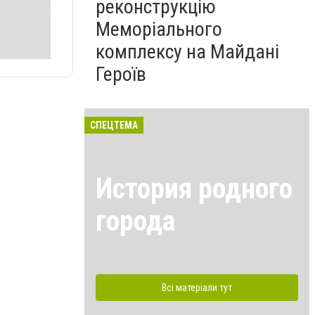
реконструкцію
Меморіального
комплексу на Майдані
Героїв
СПЕЦТЕМА
История родного
города
Всі матеріали тут