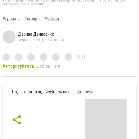
Якщо ви помітили помилку, виділіть необхідний текст і натисніть Ctrl + Enter, щоб
повідомити про це редакцію
#граната
#поліція
#зброя
Дарина Денисенко
журналіст стрічки новин
0,0
Авторизуйтесь
, щоб оцінити
Поділіться та підписуйтесь на наші джерела