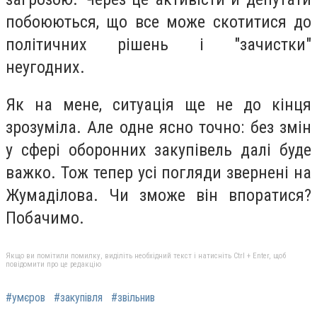
побоюються, що все може скотитися до
політичних рішень і "зачистки"
неугодних.
Як на мене, ситуація ще не до кінця
зрозуміла. Але одне ясно точно: без змін
у сфері оборонних закупівель далі буде
важко. Тож тепер усі погляди звернені на
Жумаділова. Чи зможе він впоратися?
Побачимо.
Якщо ви помітили помилку, виділіть необхідний текст і натисніть Ctrl + Enter, щоб
повідомити про це редакцію
#умєров
#закупівля
#звільнив