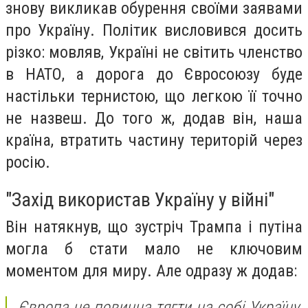
знову викликав обурення своїми заявами
про Україну. Політик висловився досить
різко: мовляв, Україні не світить членство
в НАТО, а дорога до Євросоюзу буде
настільки тернистою, що легкою її точно
не назвеш. До того ж, додав він, наша
країна, втратить частину територій через
росію.
"Захід використав Україну у війні"
Він натякнув, що зустріч Трампа і путіна
могла б стати мало не ключовим
моментом для миру. Але одразу ж додав:
Європа не повинна тягти на собі Україну,