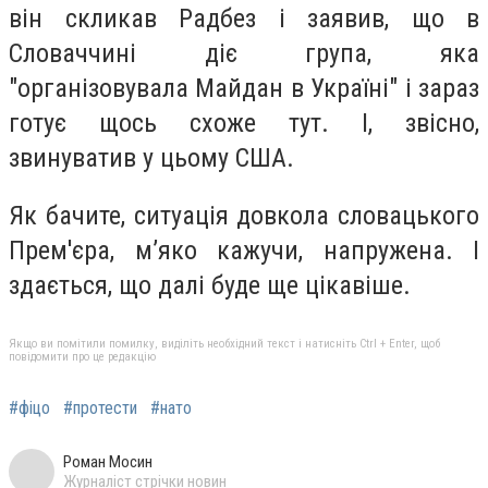
він скликав Радбез і заявив, що в
Словаччині діє група, яка
"організовувала Майдан в Україні" і зараз
готує щось схоже тут. І, звісно,
звинуватив у цьому США.
Як бачите, ситуація довкола словацького
Прем'єра, м’яко кажучи, напружена. І
здається, що далі буде ще цікавіше.
Якщо ви помітили помилку, виділіть необхідний текст і натисніть Ctrl + Enter, щоб
повідомити про це редакцію
#фіцо
#протести
#нато
Роман Мосин
Журналіст стрічки новин