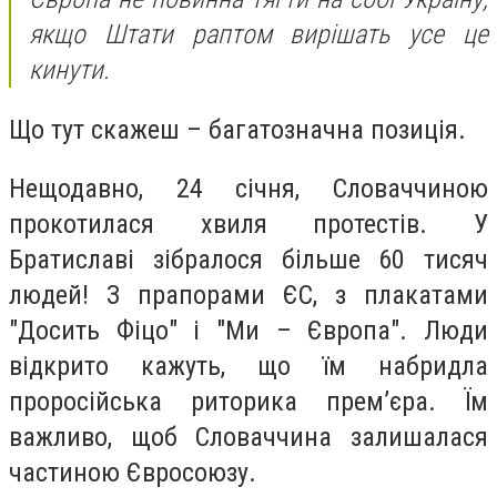
якщо Штати раптом вирішать усе це
кинути.
Що тут скажеш – багатозначна позиція.
Нещодавно, 24 січня, Словаччиною
прокотилася хвиля протестів. У
Братиславі зібралося більше 60 тисяч
людей! З прапорами ЄС, з плакатами
"Досить Фіцо" і "Ми – Європа". Люди
відкрито кажуть, що їм набридла
проросійська риторика прем’єра. Їм
важливо, щоб Словаччина залишалася
частиною Євросоюзу.