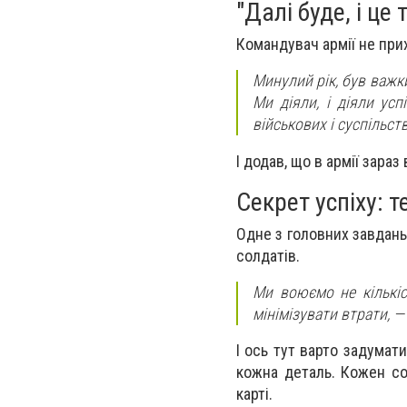
"Далі буде, і це
Командувач армії не при
Минулий рік, був важк
Ми діяли, і діяли ус
військових і суспільст
І додав, що в армії зара
Секрет успіху: 
Одне з головних завдан
солдатів.
Ми воюємо не кількіс
мінімізувати втрати, 
І ось тут варто задумати
кожна деталь. Кожен со
карті.