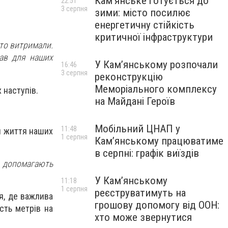
Кам’янське готується до
22:51
3 серпня
зими: місто посилює
енергетичну стійкість
критичної інфраструктури
сто витримали.
тав для наших
У Кам’янському розпочали
16:46
3 серпня
реконструкцію
Меморіального комплексу
 наступів.
на Майдані Героїв
Мобільний ЦНАП у
11:48
я життя наших
1 серпня
Кам’янському працюватиме
в серпні: графік виїздів
и допомагають
У Кам’янському
11:18
1 серпня
реєструватимуть на
ія, де важлива
грошову допомогу від ООН:
сть метрів на
хто може звернутися