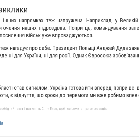
 виклики
 інших напрямках теж напружена. Наприклад, у Великій
оточення наших підрозділів. Попри це, командування запе
 посилення військ уже впроваджуються.
а теж нагадує про себе. Президент Польщі Анджей Дуда зая
уде ні для України, ні для росії. Однак Євросоюз зобов’язани
ласті став сигналом: Україна готова йти вперед, попри всі в
ти, є відчуття, що кроки до перемоги ми вже робимо впев
бхідний текст і натисніть Ctrl + Enter, щоб повідомити про це редакцію
ія