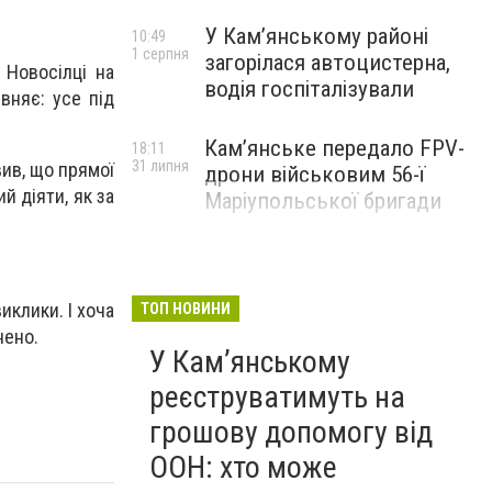
У Кам’янському районі
10:49
1 серпня
загорілася автоцистерна,
 Новосілці на
водія госпіталізували
вняє: усе під
Кам’янське передало FPV-
18:11
31 липня
вив, що прямої
дрони військовим 56-ї
й діяти, як за
Маріупольської бригади
иклики. І хоча
ТОП НОВИНИ
нено.
У Кам’янському
реєструватимуть на
грошову допомогу від
ООН: хто може