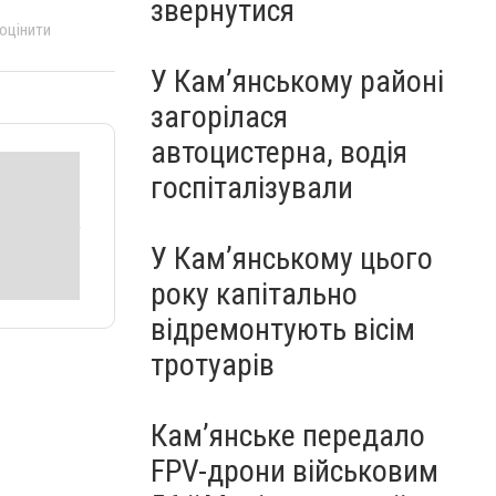
звернутися
 оцінити
У Кам’янському районі
загорілася
автоцистерна, водія
госпіталізували
У Кам’янському цього
року капітально
відремонтують вісім
тротуарів
Кам’янське передало
FPV-дрони військовим