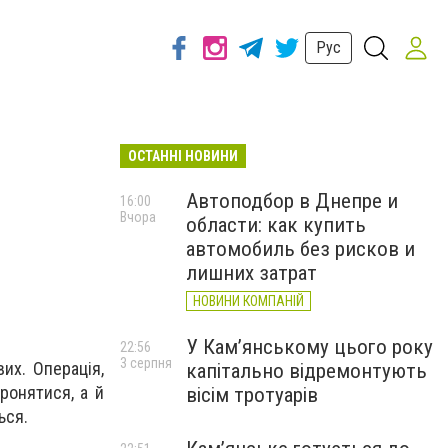
Рус
ОСТАННІ НОВИНИ
Автоподбор в Днепре и
16:00
Вчора
области: как купить
автомобиль без рисков и
лишних затрат
НОВИНИ КОМПАНІЙ
У Кам’янському цього року
22:56
3 серпня
их. Операція,
капітально відремонтують
ронятися, а й
вісім тротуарів
ься.