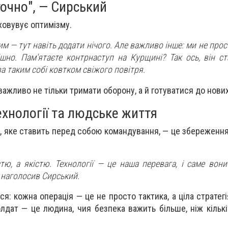
 точно", — Сирський
ховувує оптимізму.
им — тут навіть додати нічого. Але важливо інше: ми не про
пішно. Пам'ятаєте контрнаступ на Курщині? Так ось, він с
ва таким собі ковтком свіжого повітря.
з важливо не тільки тримати оборону, а й готуватися до нових
технології та людське життя
ь, яке ставить перед собою командування, — це збереженн
тю, а якістю. Технології — це наша перевага, і саме вон
— наголосив Сирський.
ся: кожна операція — це не просто тактика, а ціла стратег
лдат — це людина, чия безпека важить більше, ніж кількі