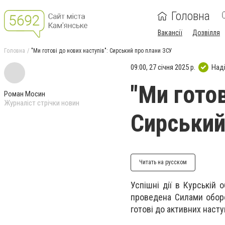
Головна
Вакансії
Дозвілля
Головна
"Ми готові до нових наступів": Сирський про плани ЗСУ
09:00, 27 січня 2025 р.
Над
"Ми готов
Роман Мосин
Журналіст стрічки новин
Сирський
Читать на русском
Успішні дії в Курській 
проведена Силами оборо
готові до активних насту