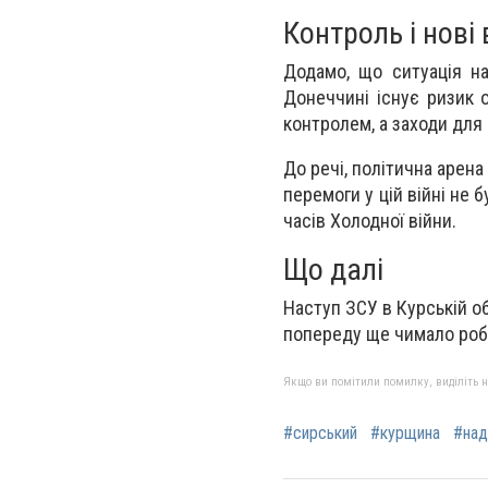
Контроль і нові
Додамо, що ситуація на
Донеччині існує ризик 
контролем, а заходи для
До речі, політична арен
перемоги у цій війні не б
часів Холодної війни.
Що далі
Наступ ЗСУ в Курській об
попереду ще чимало робо
Якщо ви помітили помилку, виділіть нео
#сирський
#курщина
#над