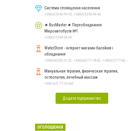
Система сповіщення населення
+380(67)340-49-59, +380(67)350-44-68
★ BusMaster ★ Переобладнання
Мікроавтобусів №1
+380(67)599-04-04
WaterStore - інтернет магазин басейнів і
обладнання
+380(44)502-01-02, +380(66)777-78-42, +380(67)777-82-19, +380(67)890-80-80, +380(73)890-80-80, +380(44)502-01-03
Мануальная терапия, физическая терапия,
остеопатия, лечебный массаж
+380 (67) 77-29-563
Додати підприємство
ОГОЛОШЕННЯ