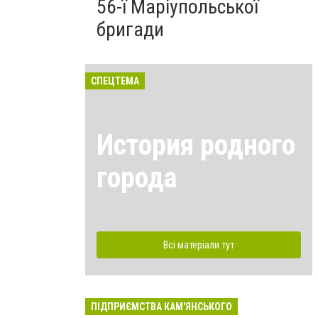
56-ї Маріупольської
бригади
СПЕЦТЕМА
История родного
города
Всі матеріали тут
ПІДПРИЄМСТВА КАМ'ЯНСЬКОГО