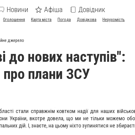
Новини
Афіша
Довідник
Оголошення
Карта міста
Погода
Довідкова
Нерухомість
ійне джерело
і до нових наступів":
 про плани ЗСУ
області стали справжнім ковтком надії для наших військов
ни України, вкотре довела, що ми не тільки можемо обо
пальних дій. І, знаєте, на цьому ніхто зупинятися не збираєт