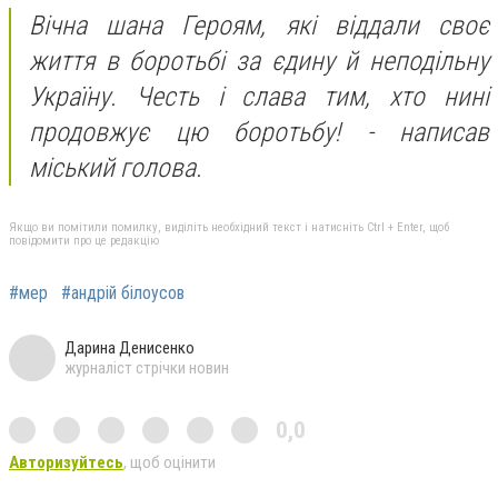
Вічна шана Героям, які віддали своє
життя в боротьбі за єдину й неподільну
Україну. Честь і слава тим, хто нині
продовжує цю боротьбу! - написав
міський голова.
Якщо ви помітили помилку, виділіть необхідний текст і натисніть Ctrl + Enter, щоб
повідомити про це редакцію
#мер
#андрій білоусов
Дарина Денисенко
журналіст стрічки новин
0,0
Авторизуйтесь
, щоб оцінити