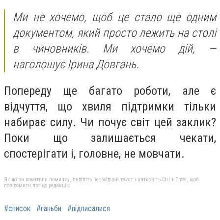
Ми не хочемо, щоб це стало ще одним
документом, який просто лежить на столі
в чиновників. Ми хочемо дій, —
наголошує Ірина Довгань.
Попереду ще багато роботи, але є
відчуття, що хвиля підтримки тільки
набирає силу. Чи почує світ цей заклик?
Поки що залишається чекати,
спостерігати і, головне, не мовчати.
Якщо ви помітили помилку, виділіть необхідний текст і натисніть Ctrl + Enter, щоб
повідомити про це редакцію
#список
#ганьби
#підписалися