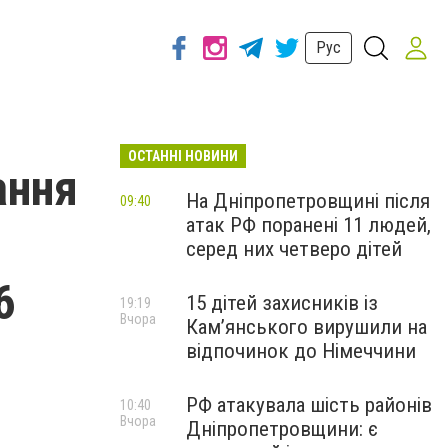
Рус
ОСТАННІ НОВИНИ
ання
На Дніпропетровщині після
09:40
атак РФ поранені 11 людей,
серед них четверо дітей
6
15 дітей захисників із
19:19
Вчора
Кам’янського вирушили на
відпочинок до Німеччини
РФ атакувала шість районів
10:40
Вчора
Дніпропетровщини: є