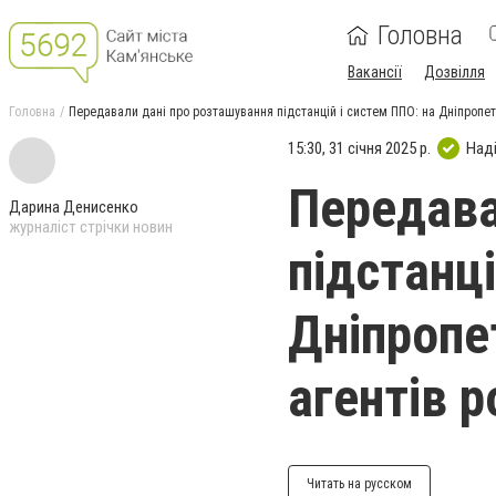
Головна
Вакансії
Дозвілля
Головна
Передавали дані про розташування підстанцій і систем ППО: на Дніпропет
15:30, 31 січня 2025 р.
Над
Передава
Дарина Денисенко
журналіст стрічки новин
підстанці
Дніпропе
агентів 
Читать на русском