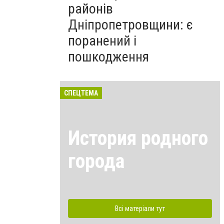
районів
Дніпропетровщини: є
поранений і
пошкодження
СПЕЦТЕМА
История родного
города
Всі матеріали тут