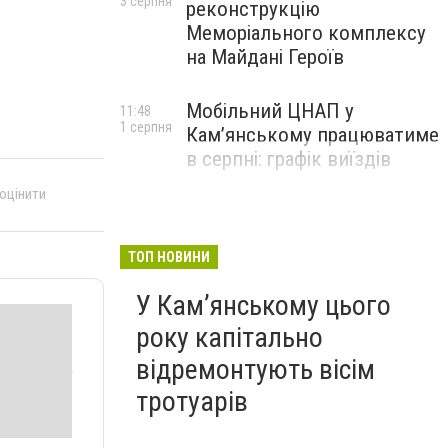
3 серпня
реконструкцію
Меморіального комплексу
на Майдані Героїв
Мобільний ЦНАП у
11:48
1 серпня
Кам’янському працюватиме
в серпні: графік виїздів
 оцінити
ТОП НОВИНИ
У Кам’янському цього
року капітально
відремонтують вісім
тротуарів