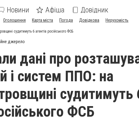
Новини
Афіша
Довідник
Оголошення
Карта міста
Погода
Довідкова
Нерухомість
ровщині судитимуть 6 агентів російського ФСБ
ійне джерело
ли дані про розташув
й і систем ППО: на
тровщині судитимуть 
російського ФСБ