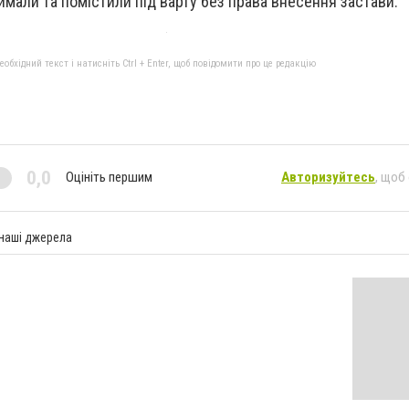
имали та помістили під варту без права внесення застави.
бхідний текст і натисніть Ctrl + Enter, щоб повідомити про це редакцію
0,0
Оцініть першим
Авторизуйтесь
, щоб
 наші джерела