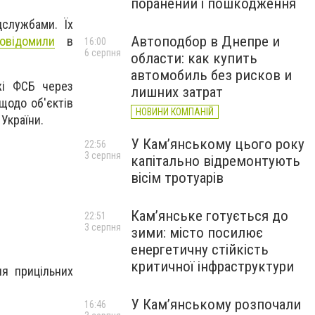
поранений і пошкодження
цслужбами. Їх
Автоподбор в Днепре и
овідомили
в
16:00
6 серпня
области: как купить
автомобиль без рисков и
жі ФСБ через
лишних затрат
щодо об'єктів
НОВИНИ КОМПАНІЙ
України.
У Кам’янському цього року
22:56
3 серпня
капітально відремонтують
вісім тротуарів
Кам’янське готується до
22:51
3 серпня
зими: місто посилює
енергетичну стійкість
критичної інфраструктури
ня прицільних
У Кам’янському розпочали
16:46