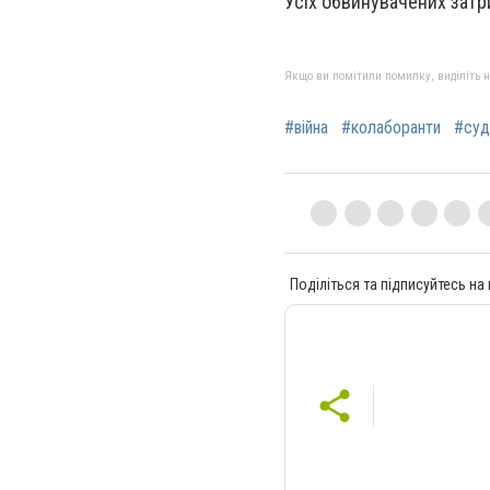
Усіх обвинувачених затр
Якщо ви помітили помилку, виділіть нео
#війна
#колаборанти
#суд
Поділіться та підписуйтесь на