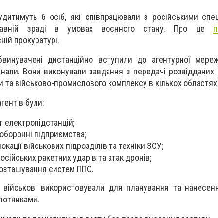
дитимуть 6 осіб, які співпрацювали з російськими спе
жавній зраді в умовах воєнного стану. Про це
п
ній прокуратурі.
бвинувачені дистанційно вступили до агентурної мере
анали. Вони виконували завдання з передачі розвідданих 
и та військово-промислового комплексу в кількох областях 
гентів були:
 електропідстанцій;
 оборонні підприємства;
окації військових підрозділів та техніки ЗСУ;
російських ракетних ударів та атак дронів;
розташування систем ППО.
і військові використовували для планування та нанесен
ілотниками.