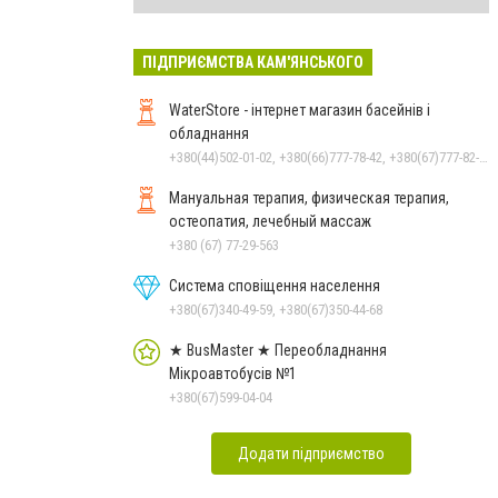
ПІДПРИЄМСТВА КАМ'ЯНСЬКОГО
WaterStore - інтернет магазин басейнів і
обладнання
+380(44)502-01-02, +380(66)777-78-42, +380(67)777-82-19, +380(67)890-80-80, +380(73)890-80-80, +380(44)502-01-03
Мануальная терапия, физическая терапия,
остеопатия, лечебный массаж
+380 (67) 77-29-563
Система сповіщення населення
+380(67)340-49-59, +380(67)350-44-68
★ BusMaster ★ Переобладнання
Мікроавтобусів №1
+380(67)599-04-04
Додати підприємство