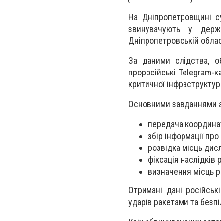
На Дніпропетровщині су
звинувачують у дер
Дніпропетровській облас
За даними слідства, о
проросійські Telegram-к
критичної інфраструктур
Основними завданнями а
передача координат
збір інформації про
розвідка місць дисл
фіксація наслідків 
визначення місць 
Отримані дані російськ
ударів ракетами та безп