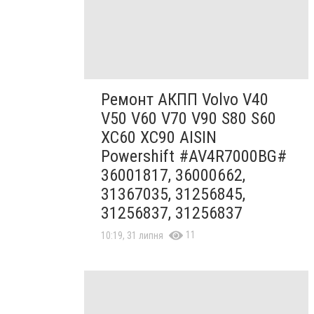
Ремонт АКПП Volvo V40
V50 V60 V70 V90 S80 S60
XC60 XC90 AISIN
Powershift #AV4R7000BG#
36001817, 36000662,
31367035, 31256845,
31256837, 31256837
11
10:19, 31 липня