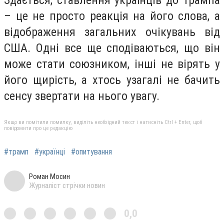
– це не просто реакція на його слова, а
відображення загальних очікувань від
США. Одні все ще сподіваються, що він
може стати союзником, інші не вірять у
його щирість, а хтось узагалі не бачить
сенсу звертати на нього увагу.
Якщо ви помітили помилку, виділіть необхідний текст і натисніть Ctrl + Enter, щоб
повідомити про це редакцію
#трамп
#українці
#опитування
Роман Мосин
Журналіст стрічки новин
0,0