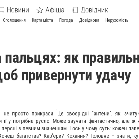
Новини
Афіша
Довідник
Оголошення
Карта міста
Погода
Довідкова
Нерухомість
а пальцях: як правиль
щоб привернути удачу
 не просто прикраси. Це своєрідні "антени", які зчиту
 її у потрібне русло. Може звучати фантастично, але ж 
персні з певним значенням. І ось у чому суть: кожен пале
очеш багатства? Кар’єри? Кохання? Головне – знати, к