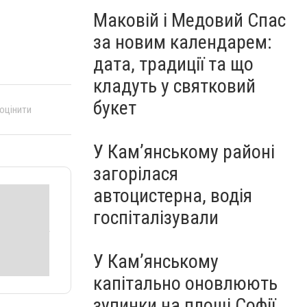
Маковій і Медовий Спас
за новим календарем:
дата, традиції та що
кладуть у святковий
букет
 оцінити
У Кам’янському районі
загорілася
автоцистерна, водія
госпіталізували
У Кам’янському
капітально оновлюють
зупинки на площі Софії