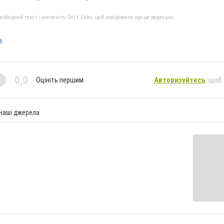
бхідний текст і натисніть Ctrl + Enter, щоб повідомити про це редакцію
а
0,0
Оцініть першим
Авторизуйтесь
, щоб
 наші джерела