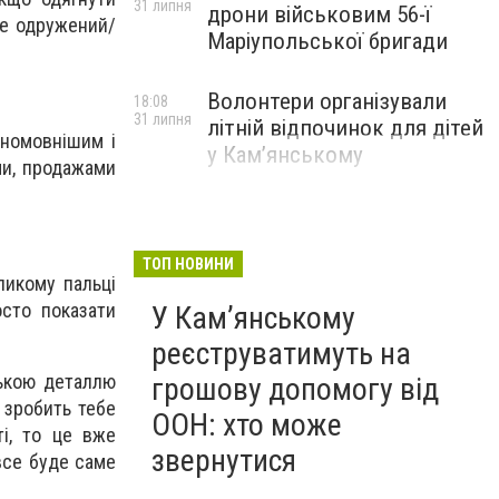
31 липня
дрони військовим 56-ї
же одружений/
Маріупольської бригади
Волонтери організували
18:08
31 липня
літній відпочинок для дітей
сномовнішим і
у Кам’янському
ми, продажами
ТОП НОВИНИ
ликому пальці
осто показати
У Кам’янському
реєструватимуть на
нькою деталлю
грошову допомогу від
 зробить тебе
ООН: хто може
і, то це вже
звернутися
все буде саме