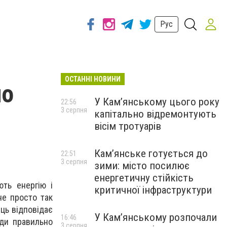
Рус
ОСТАННІ НОВИНИ
но
У Кам’янському цього року
22:56
3 серпня
капітально відремонтують
вісім тротуарів
Кам’янське готується до
22:51
3 серпня
зими: місто посилює
енергетичну стійкість
ють енергію і
критичної інфраструктури
не просто так
ць відповідає
У Кам’янському розпочали
16:46
уди правильно
3 серпня