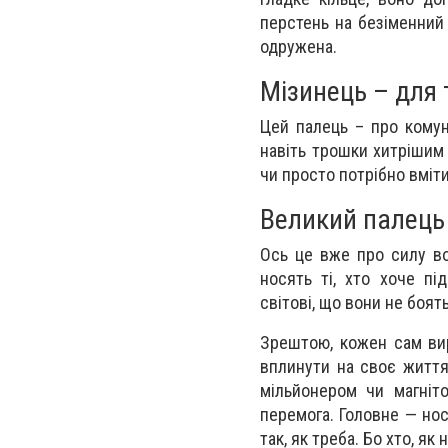
перстень на безіменний
одружена.
Мізинець – для 
Цей палець – про комун
навіть трошки хитрішим
чи просто потрібно вміти
Великий палець 
Ось це вже про силу во
носять ті, хто хоче пі
світові, що вони не боят
Зрештою, кожен сам вир
вплинути на своє життя
мільйонером чи магніт
перемога. Головне — но
так, як треба. Бо хто, я