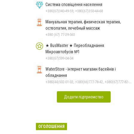
Система сповіщення населення
+380(67)340-49-59, +380(67)350-44-68
Мануальная терапия, физическая терапия,
остеопатия, лечебный массаж
+380 (67) 77-29-563
★ BusMaster ★ Переобладнання
Мікроавтобусів №1
+380(67)599-04-04
WaterStore - інтернет магазин басейнів і
обладнання
+380(44)502-01-02, +380(66)777-78-42, +380(67)777-82-19, +380(67)890-80-80, +380(73)890-80-80, +380(44)502-01-03
Додати підприємство
ОГОЛОШЕННЯ