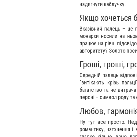
надягнути каблучку.
Якщо хочеться б
Вказівний палець – це 
монархи носили на ньом
працює на рівні підсвідо
авторитету? Золото поси
Гроші, гроші, гр
Середній палець відпові
"витікають крізь паль
багатство та не витрача
персні – символ роду та 
Любов, гармонія
Ну тут все просто. Нед
романтику, натхнення і
гладке кільце, воно до