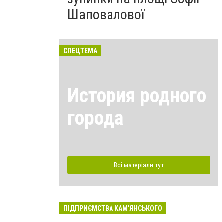
Шаповалової
СПЕЦТЕМА
История родного
города
Всі матеріали тут
ПІДПРИЄМСТВА КАМ'ЯНСЬКОГО