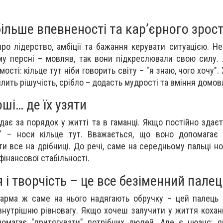
ільше впевненості та кар’єрного зрос
про лідерство, амбіції та бажання керувати ситуацією. Н
у персні – мовляв, так вони підкреслювали свою силу. 
мості: кільце тут ніби говорить світу – "я знаю, чого хочу"
лить рішучість, срібло – додасть мудрості та вміння домов
оші… де їх узяти
дає за порядок у житті та в гаманці. Якщо постійно здаєт
ці" – носи кільце тут. Вважається, що воно допомагає
ти все на дрібниці. До речі, саме на середньому пальці н
фінансової стабільності.
 і творчість – це все безіменний палец
арма ж саме на нього надягають обручку – цей палець 
 внутрішню рівновагу. Якщо хочеш залучити у життя кохан
помагає "притягувати" потрібних людей. Але є нюанс: 