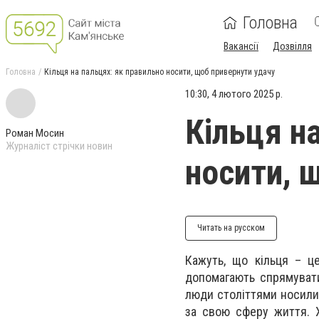
Головна
Вакансії
Дозвілля
Головна
Кільця на пальцях: як правильно носити, щоб привернути удачу
10:30, 4 лютого 2025 р.
Кільця н
Роман Мосин
Журналіст стрічки новин
носити, 
Читать на русском
Кажуть, що кільця – це
допомагають спрямувати
люди століттями носили 
за свою сферу життя. Х