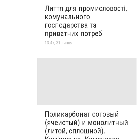
Лиття для промисловості,
комунального
господарства та
приватних потреб
13:47, 31 липня
Поликарбонат сотовый
(ячеистый) и монолитный
(литой, сплошной).