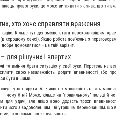
 палець правої руки, це може виглядати як знак, що ти в
тих, хто хоче справляти враження
ікацію. Кільце тут допоможе стати переконливішим, кра
 (в хорошому сенсі). Якщо робота пов’язана з переговора
 добре домовлятися – це твій варіант.
– для рішучих і впертих
лі та вміння брати ситуацію у свої руки. Перстень на ве
дсилити свою незалежність, додати впевненості або пр
ься бути іншими.
ішує, у що вірити. Але якщо є можливість навіть мале
 — чому б ні? Може, кільце на "правильному" пальці й не
ом для удачі, але якщо воно додасть трохи впевненост
сити його з задоволенням і внутрішнім переконанням, що 
к не ми, створюємо свою реальність.