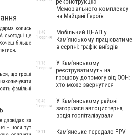
реконструкцію
Меморіального комплексу
на Майдані Героїв
тання
едарма колись
Мобільний ЦНАП у
11:48
А сьогодні це
1 серпня
Кам’янському працюватиме
. Хочеш більше
в серпні: графік виїздів
лятися.
У Кам’янському
11:18
1 серпня
реєструватимуть на
ься, що гроші
грошову допомогу від ООН:
 накопичувати
хто може звернутися
осять фамільні
У Кам’янському районі
10:49
1 серпня
ь
загорілася автоцистерна,
водія госпіталізували
відповідає за
ня – носи тут
Кам’янське передало FPV-
18:11
якщо одягнути