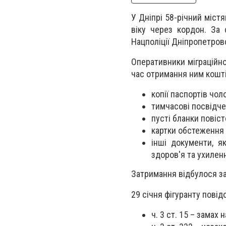
У Дніпрі 58-річний міст
віку через кордон. За
Нацполіції Дніпропетровс
Оперативники міграційно
час отримання ним кошті
копії паспортів чол
тимчасові посвідче
пусті бланки повіст
картки обстеження 
інші документи, я
здоров'я та ухиленн
Затримання відбулося за
29 січня фігуранту пові
ч. 3 ст. 15 – замах