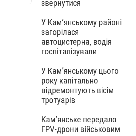
звернутися
У Кам’янському районі
загорілася
автоцистерна, водія
госпіталізували
У Кам’янському цього
року капітально
відремонтують вісім
тротуарів
Кам’янське передало
FPV-дрони військовим