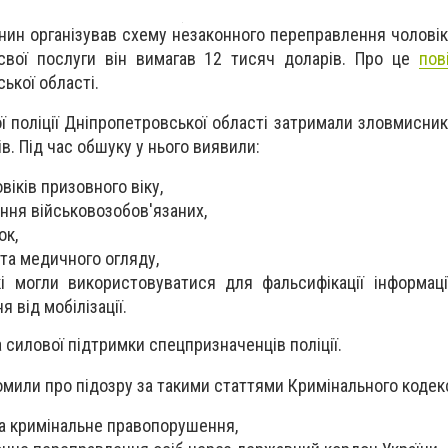
янин організував схему незаконного переправлення чоловік
 свої послуги він вимагав 12 тисяч доларів. Про це
пов
ької області.
ї поліції Дніпропетровської області затримали зловмисник
в. Під час обшуку у нього виявили:
овіків призовного віку,
ння військовозобов'язаних,
ок,
та медичного огляду,
кі могли використовуватися для фальсифікації інформац
я від мобілізації.
 силової підтримки спецпризначенців поліції.
домили про підозру за такими статтями Кримінального кодекс
 на кримінальне правопорушення,