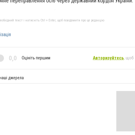
аконне переправлення осіб через державний кордон України.
бхідний текст і натисніть Ctrl + Enter, щоб повідомити про це редакцію
ізація
0,0
Оцініть першим
Авторизуйтесь
, щоб
 наші джерела