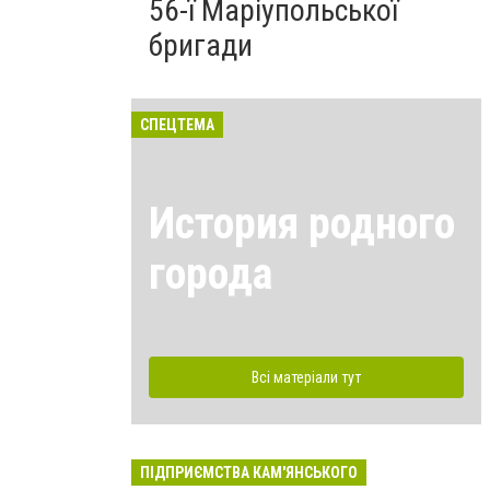
56-ї Маріупольської
бригади
СПЕЦТЕМА
История родного
города
Всі матеріали тут
ПІДПРИЄМСТВА КАМ'ЯНСЬКОГО