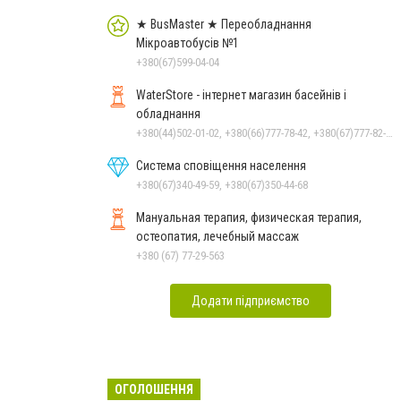
★ BusMaster ★ Переобладнання
Мікроавтобусів №1
+380(67)599-04-04
WaterStore - інтернет магазин басейнів і
обладнання
+380(44)502-01-02, +380(66)777-78-42, +380(67)777-82-19, +380(67)890-80-80, +380(73)890-80-80, +380(44)502-01-03
Система сповіщення населення
+380(67)340-49-59, +380(67)350-44-68
Мануальная терапия, физическая терапия,
остеопатия, лечебный массаж
+380 (67) 77-29-563
Додати підприємство
ОГОЛОШЕННЯ