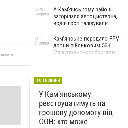
У Кам’янському районі
10:49
1 серпня
загорілася автоцистерна,
водія госпіталізували
Кам’янське передало FPV-
18:11
31 липня
дрони військовим 56-ї
Маріупольської бригади
 оцінити
ТОП НОВИНИ
У Кам’янському
реєструватимуть на
грошову допомогу від
ООН: хто може