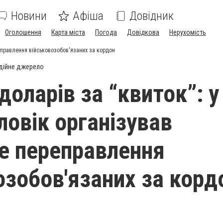
Новини
Афіша
Довідник
Оголошення
Карта міста
Погода
Довідкова
Нерухомість
реправлення військовозобов'язаних за кордон
дійне джерело
доларів за “квиток”: у
ловік організував
е переправлення
озобов'язаних за корд