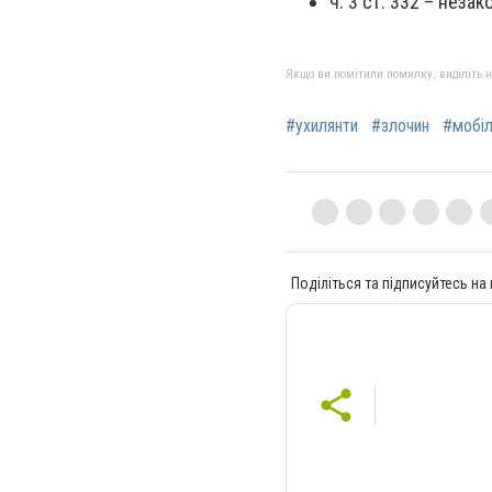
ч. 3 ст. 332 – нез
Якщо ви помітили помилку, виділіть нео
#ухилянти
#злочин
#мобіл
Поділіться та підписуйтесь на