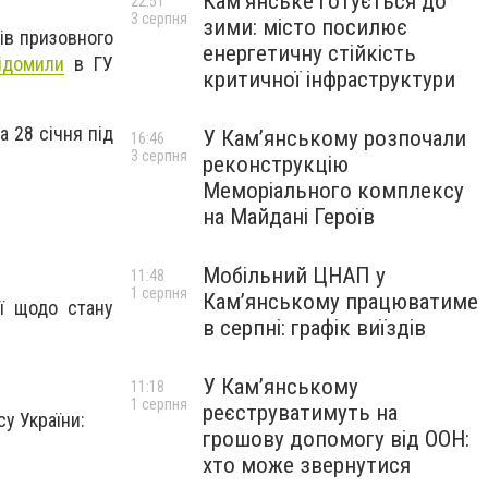
Кам’янське готується до
22:51
3 серпня
зими: місто посилює
ів призовного
енергетичну стійкість
ідомили
в ГУ
критичної інфраструктури
а 28 січня під
У Кам’янському розпочали
16:46
3 серпня
реконструкцію
Меморіального комплексу
на Майдані Героїв
Мобільний ЦНАП у
11:48
1 серпня
Кам’янському працюватиме
ії щодо стану
в серпні: графік виїздів
У Кам’янському
11:18
1 серпня
реєструватимуть на
у України:
грошову допомогу від ООН:
хто може звернутися