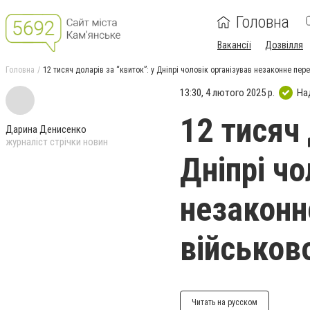
Головна
Вакансії
Дозвілля
Головна
12 тисяч доларів за “квиток”: у Дніпрі чоловік організував незаконне пе
13:30, 4 лютого 2025 р.
На
12 тисяч 
Дарина Денисенко
журналіст стрічки новин
Дніпрі чо
незаконн
військов
Читать на русском