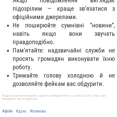
Якщо повідомлення виглядає
підозрілим — краще зв’язатися з
офіційними джерелами.
Не поширюйте сумнівні "новини",
навіть якщо вони звучать
правдоподібно.
Пам’ятайте: надзвичайні служби не
просять громадян виконувати їхню
роботу.
Тримайте голову холодною й не
дозволяйте фейкам вас обдурити.
Якщо ви помітили помилку, виділіть необхідний текст і натисніть Ctrl + Enter, щоб
повідомити про це редакцію
#фейк
#дснс
#пожежа