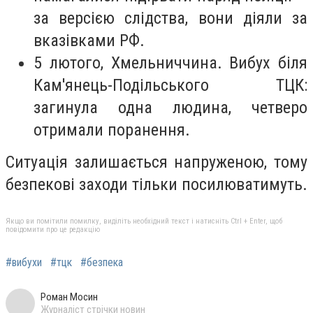
за версією слідства, вони діяли за
вказівками РФ.
5 лютого, Хмельниччина. Вибух біля
Кам'янець-Подільського ТЦК:
загинула одна людина, четверо
отримали поранення.
Ситуація залишається напруженою, тому
безпекові заходи тільки посилюватимуть.
Якщо ви помітили помилку, виділіть необхідний текст і натисніть Ctrl + Enter, щоб
повідомити про це редакцію
#вибухи
#тцк
#безпека
Роман Мосин
Журналіст стрічки новин