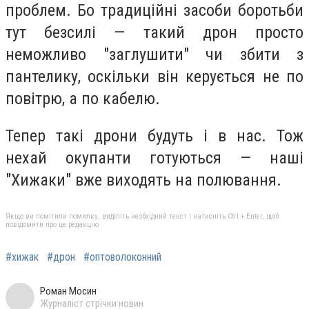
проблем. Бо традиційні засоби боротьби
тут безсилі — такий дрон просто
неможливо "заглушити" чи збити з
пантелику, оскільки він керується не по
повітрю, а по кабелю.
Тепер такі дрони будуть і в нас. Тож
нехай окупанти готуються — наші
"Хижаки" вже виходять на полювання.
Якщо ви помітили помилку, виділіть необхідний текст і натисніть Ctrl + Enter, щоб
повідомити про це редакцію
#хижак
#дрон
#оптоволоконний
Роман Мосин
Журналіст стрічки новин