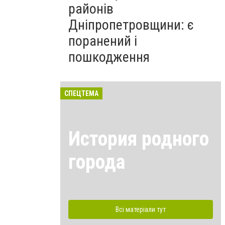
районів
Дніпропетровщини: є
поранений і
пошкодження
СПЕЦТЕМА
История родного
города
Всі матеріали тут