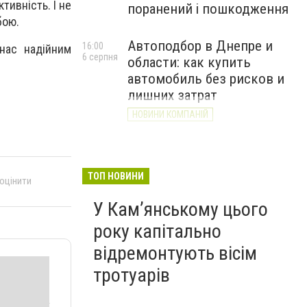
тивність. І не
поранений і пошкодження
бою.
Автоподбор в Днепре и
16:00
нас надійним
6 серпня
области: как купить
автомобиль без рисков и
лишних затрат
НОВИНИ КОМПАНІЙ
ТОП НОВИНИ
 оцінити
У Кам’янському цього
року капітально
відремонтують вісім
тротуарів