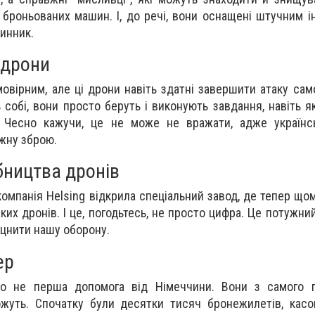
до броньованих машин. І, до речі, вони оснащені штучним 
динник.
 дрони
овірним, але ці дрони навіть здатні завершити атаку сам
ь собі, вони просто беруть і виконують завдання, навіть 
 Чесно кажучи, це не може не вражати, адже українсь
жну зброю.
бництва дронів
омпанія Helsing відкрила спеціальний завод, де тепер що
ких дронів. І це, погодьтесь, не просто цифра. Це потужни
іцнити нашу оборону.
ер
о не перша допомога від Німеччини. Вони з самого п
жуть. Спочатку були десятки тисяч бронежилетів, касо