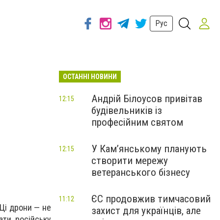
Рус
ОСТАННІ НОВИНИ
Андрій Білоусов привітав
12:15
будівельників із
професійним святом
У Кам’янському планують
12:15
створити мережу
ветеранського бізнесу
ЄС продовжив тимчасовий
11:12
 Ці дрони — не
захист для українців, але
ати російську