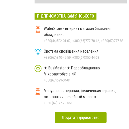
ПІДПРИЄМСТВА КАМ'ЯНСЬКОГО
WaterStore - інтернет магазин басейнів і
обладнання
+380(44)502-01-02, +380(66)777-78-42, +380(67)777-82-19, +380(67)890-80-80, +380(73)890-80-80, +380(44)502-01-03
Система сповіщення населення
+380(67)340-49-59, +380(67)350-44-68
★ BusMaster ★ Переобладнання
Мікроавтобусів №1
+380(67)599-04-04
Мануальная терапия, физическая терапия,
остеопатия, лечебный массаж
+380 (67) 77-29-563
Додати підприємство