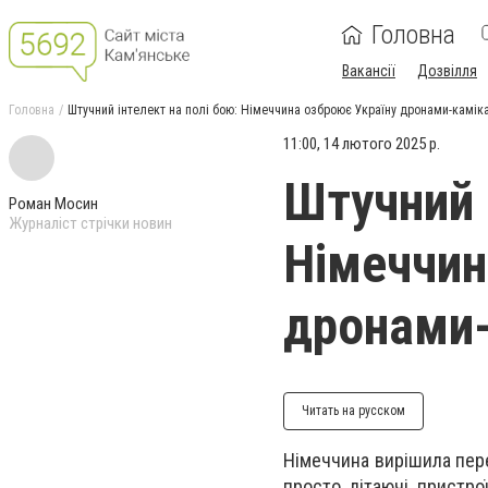
Головна
Вакансії
Дозвілля
Головна
Штучний інтелект на полі бою: Німеччина озброює Україну дронами-камік
11:00, 14 лютого 2025 р.
Штучний 
Роман Мосин
Журналіст стрічки новин
Німеччин
дронами
Читать на русском
Німеччина вирішила перед
просто літаючі пристро