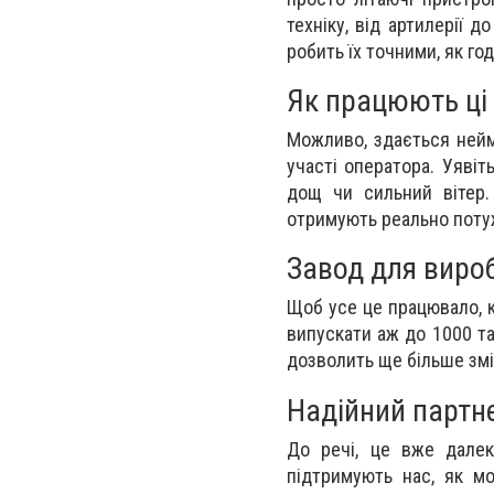
техніку, від артилерії 
робить їх точними, як го
Як працюють ці
Можливо, здається нейм
участі оператора. Уявіт
дощ чи сильний вітер.
отримують реально поту
Завод для виро
Щоб усе це працювало, к
випускати аж до 1000 та
дозволить ще більше зм
Надійний партн
До речі, це вже далек
підтримують нас, як мо