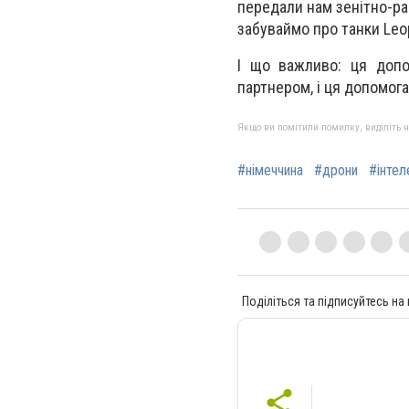
передали нам зенітно-рак
забуваймо про танки Leop
І що важливо: ця допо
партнером, і ця допомог
Якщо ви помітили помилку, виділіть нео
#німеччина
#дрони
#інтел
Поділіться та підписуйтесь на