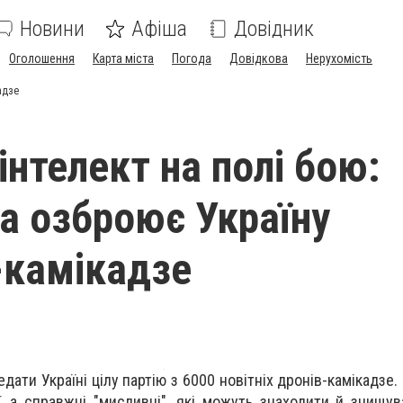
Новини
Афіша
Довідник
Оголошення
Карта міста
Погода
Довідкова
Нерухомість
адзе
інтелект на полі бою:
а озброює Україну
-камікадзе
ати Україні цілу партію з 6000 новітніх дронів-камікадзе.
ї, а справжні "мисливці", які можуть знаходити й знищув