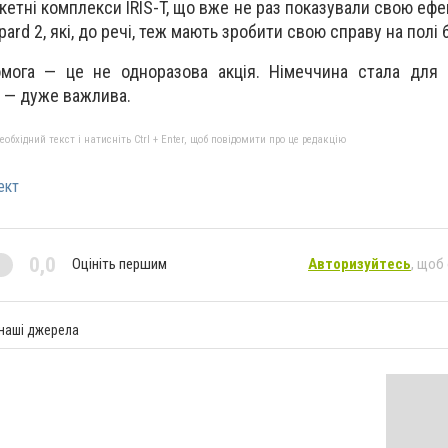
етні комплекси IRIS-T, що вже не раз показували свою ефек
ard 2, які, до речі, теж мають зробити свою справу на полі 
мога — це не одноразова акція. Німеччина стала для 
а — дуже важлива.
бхідний текст і натисніть Ctrl + Enter, щоб повідомити про це редакцію
ект
0,0
Оцініть першим
Авторизуйтесь
, щоб
 наші джерела