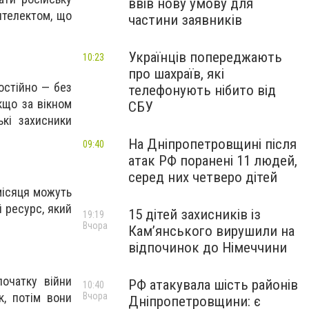
ввів нову умову для
інтелектом, що
частини заявників
Українців попереджають
10:23
про шахраїв, які
остійно — без
телефонують нібито від
якщо за вікном
СБУ
кі захисники
На Дніпропетровщині після
09:40
атак РФ поранені 11 людей,
серед них четверо дітей
місяця можуть
й ресурс, який
15 дітей захисників із
19:19
Вчора
Кам’янського вирушили на
відпочинок до Німеччини
очатку війни
РФ атакувала шість районів
10:40
к, потім вони
Вчора
Дніпропетровщини: є