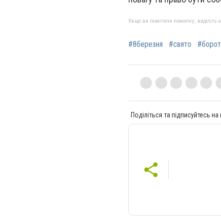
Якщо ви помітили помилку, виділіть нео
#8березня
#свято
#борот
Поділіться та підписуйтесь на