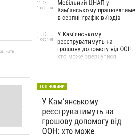
Мобільний ЦНАП у
11:48
1 серпня
Кам’янському працюватиме
в серпні: графік виїздів
У Кам’янському
11:18
1 серпня
реєструватимуть на
грошову допомогу від ООН:
 оцінити
хто може звернутися
ТОП НОВИНИ
У Кам’янському
реєструватимуть на
грошову допомогу від
ООН: хто може