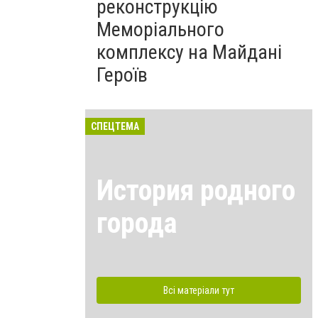
реконструкцію
Меморіального
комплексу на Майдані
Героїв
СПЕЦТЕМА
История родного
города
Всі матеріали тут