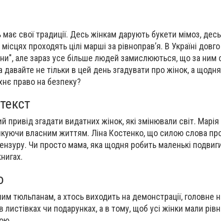
ь має свої традиції. Десь жінкам дарують букети мімоз, дес
 місцях проходять цілі марші за рівноправ’я. В Україні довг
и", але зараз усе більше людей замислюються, що за ним ст
а давайте не тільки в цей день згадувати про жінок, а щодн
 їхнє право на безпеку?
текст
 привід згадати видатних жінок, які змінювали світ. Марія 
икуючи власним життям. Ліна Костенко, що силою слова пр
ензуру. Чи просто мама, яка щодня робить маленькі подвиги
книгах.
о
ним тюльпанам, а хтось виходить на демонстрації, головне н
в листівках чи подарунках, а в тому, щоб усі жінки мали рів
ою.