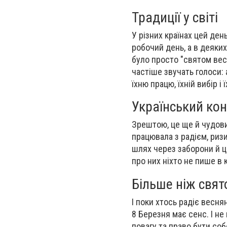
Традиції у світі
У різних країнах цей ден
робочий день, а в деяких
було просто "святом весн
частіше звучать голоси: 
їхню працю, їхній вибір і
Український кон
Зрештою, це ще й чудовий
працювала з радієм, риз
шлях через заборони й ц
про них ніхто не пише в 
Більше ніж свят
І поки хтось радіє весня
8 Березня має сенс. І не 
повагу та право бути соб