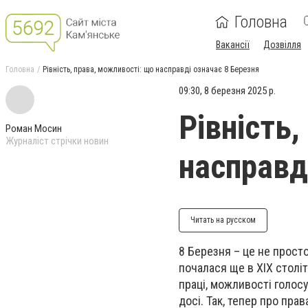
Головна
Вакансії
Дозвілля
Головна
Рівність, права, можливості: що насправді означає 8 Березня
09:30, 8 березня 2025 р.
Рівність
Роман Мосин
Журналіст стрічки новин
насправд
Читать на русском
8 Березня – це не просто
почалася ще в XIX століт
праці, можливості голосу
досі. Так, тепер про пра