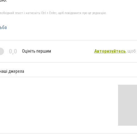
бхідний текст і натисніть Ctrl + Enter, щоб повідомити про це редакцію
ьба
0,0
Оцініть першим
Авторизуйтесь
, щоб
 наші джерела