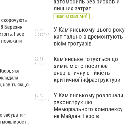
автомобиль без рисков и
лишних затрат
НОВИНИ КОМПАНІЙ
ь скорочують
о 8 Березня
У Кам’янському цього року
22:56
оїть. І все
3 серпня
капітально відремонтують
я поважати
вісім тротуарів
Кам’янське готується до
22:51
3 серпня
зими: місто посилює
Кюрі, яка
енергетичну стійкість
окладала
критичної інфраструктури
, навіть якщо
У Кам’янському розпочали
16:46
3 серпня
реконструкцію
Меморіального комплексу
е забувати –
на Майдані Героїв
ні можливості,