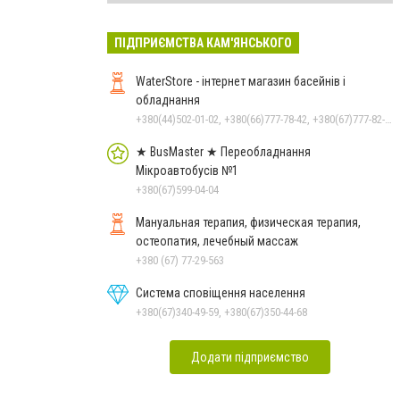
ПІДПРИЄМСТВА КАМ'ЯНСЬКОГО
WaterStore - інтернет магазин басейнів і
обладнання
+380(44)502-01-02, +380(66)777-78-42, +380(67)777-82-19, +380(67)890-80-80, +380(73)890-80-80, +380(44)502-01-03
★ BusMaster ★ Переобладнання
Мікроавтобусів №1
+380(67)599-04-04
Мануальная терапия, физическая терапия,
остеопатия, лечебный массаж
+380 (67) 77-29-563
Система сповіщення населення
+380(67)340-49-59, +380(67)350-44-68
Додати підприємство