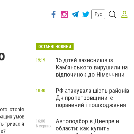
Рус
ОСТАННІ НОВИНИ
о
15 дітей захисників із
19:19
Кам’янського вирушили на
відпочинок до Німеччини
РФ атакувала шість районів
10:40
Дніпропетровщини: є
поранений і пошкодження
ого історія
кращих умов
Автоподбор в Днепре и
16:00
ть триває й
6 серпня
области: как купить
ре?