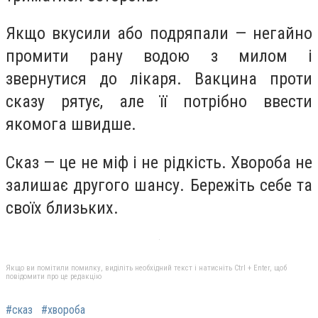
Якщо вкусили або подряпали — негайно
промити рану водою з милом і
звернутися до лікаря. Вакцина проти
сказу рятує, але її потрібно ввести
якомога швидше.
Сказ — це не міф і не рідкість. Хвороба не
залишає другого шансу. Бережіть себе та
своїх близьких.
Якщо ви помітили помилку, виділіть необхідний текст і натисніть Ctrl + Enter, щоб
повідомити про це редакцію
#сказ
#хвороба