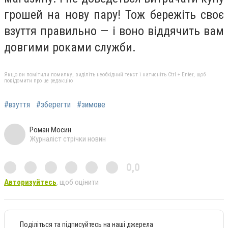
грошей на нову пару! Тож бережіть своє
взуття правильно — і воно віддячить вам
довгими роками служби.
Якщо ви помітили помилку, виділіть необхідний текст і натисніть Ctrl + Enter, щоб
повідомити про це редакцію
#взуття
#зберегти
#зимове
Роман Мосин
Журналіст стрічки новин
0,0
Авторизуйтесь
, щоб оцінити
Поділіться та підписуйтесь на наші джерела