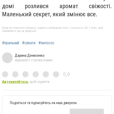
домі розлився аромат свіжості.
Маленький секрет, який змінює все.
Якщо ви помітили помилку, виділіть необхідний текст і натисніть Ctrl + Enter, щоб
повідомити про це редакцію
#пральний
#сипати
#пилосос
Дарина Денисенко
журналіст стрічки новин
0,0
Авторизуйтесь
, щоб оцінити
Поділіться та підписуйтесь на наші джерела