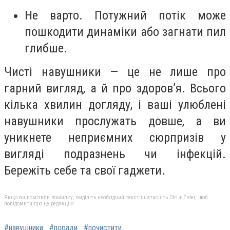
Не варто. Потужний потік може
пошкодити динаміки або загнати пил
глибше.
Чисті навушники — це не лише про
гарний вигляд, а й про здоров’я. Всього
кілька хвилин догляду, і ваші улюблені
навушники прослужать довше, а ви
уникнете неприємних сюрпризів у
вигляді подразнень чи інфекцій.
Бережіть себе та свої гаджети.
Якщо ви помітили помилку, виділіть необхідний текст і натисніть Ctrl + Enter, щоб
повідомити про це редакцію
#навушники
#поради
#почистити