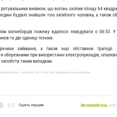
, рятувальники виявили, що вогонь охопив площу 64 квадра
редині будівлі знайшли тіло загиблого чоловіка, а також о
ям вогнеборців пожежу вдалося ліквідувати о 06:53. У 
иків та дві одиниці техніки.
ричини займання, а також інші обставини трагедії. 
ти обережними при використанні електроприладів, опалюв
 запобігти таким випадкам.
бхідний текст і натисніть Ctrl + Enter, щоб повідомити про це редакцію
0,0
Оцініть першим
Авторизуйтесь
, щоб