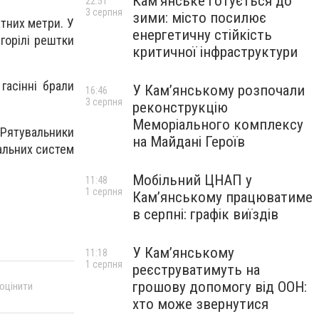
Кам’янське готується до
22:51
3 серпня
зими: місто посилює
тних метри. У
енергетичну стійкість
бгорілі рештки
критичної інфраструктури
гасінні брали
У Кам’янському розпочали
16:46
3 серпня
реконструкцію
Меморіального комплексу
Рятувальники
на Майдані Героїв
альних систем
Мобільний ЦНАП у
11:48
1 серпня
Кам’янському працюватиме
в серпні: графік виїздів
У Кам’янському
11:18
1 серпня
реєструватимуть на
грошову допомогу від ООН:
 оцінити
хто може звернутися