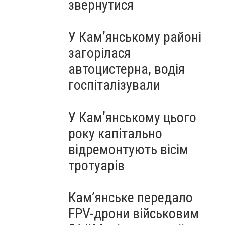
звернутися
У Кам’янському районі
загорілася
автоцистерна, водія
госпіталізували
У Кам’янському цього
року капітально
відремонтують вісім
тротуарів
Кам’янське передало
FPV-дрони військовим