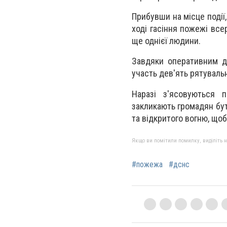
Прибувши на місце події
ході гасіння пожежі все
ще однієї людини.
Завдяки оперативним ді
участь дев'ять рятувальн
Наразі з'ясовуються п
закликають громадян бу
та відкритого вогню, щоб
Якщо ви помітили помилку, виділіть нео
#пожежа
#дснс