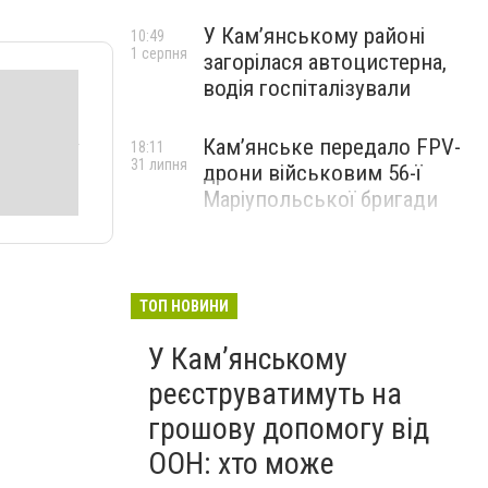
У Кам’янському районі
10:49
1 серпня
загорілася автоцистерна,
водія госпіталізували
Кам’янське передало FPV-
18:11
31 липня
дрони військовим 56-ї
Маріупольської бригади
ТОП НОВИНИ
У Кам’янському
реєструватимуть на
грошову допомогу від
ООН: хто може