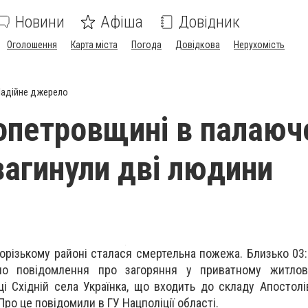
Новини
Афіша
Довідник
Оголошення
Карта міста
Погода
Довідкова
Нерухомість
адійне джерело
опетровщині в палаю
загинули дві людини
ворізькому районі сталася смертельна пожежа. Близько 03
ло повідомлення про загоряння у приватному житлов
і Східній села Українка, що входить до складу Апостолів
Про це повідомили в ГУ Нацполіції області.