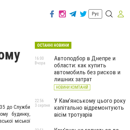
Рус
ОСТАННІ НОВИНИ
чому
Автоподбор в Днепре и
16:00
Вчора
области: как купить
автомобиль без рисков и
лишних затрат
НОВИНИ КОМПАНІЙ
У Кам’янському цього року
22:56
3 серпня
:35 до Служби
капітально відремонтують
ому будинку,
вісім тротуарів
ської міської