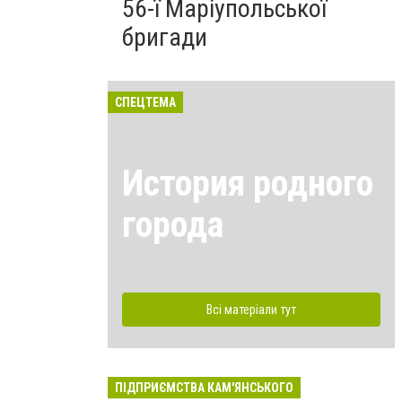
56-ї Маріупольської
бригади
СПЕЦТЕМА
История родного
города
Всі матеріали тут
ПІДПРИЄМСТВА КАМ'ЯНСЬКОГО