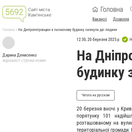
Головна
Вакансії
Дозвілля
Головна
На Дніпропетровщині в палаючому будинку загинули дві людини
12:30, 20 березня 2025 р.
Н
На Дніпр
Дарина Денисенко
журналіст стрічки новин
будинку 
Читать на русском
20 березня вночі у Кри
порятунку 101 надійш
розташованому на вулиц
територіальної громади. 