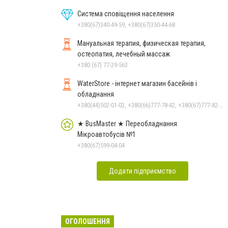
Система сповіщення населення
+380(67)340-49-59, +380(67)350-44-68
Мануальная терапия, физическая терапия,
остеопатия, лечебный массаж
+380 (67) 77-29-563
WaterStore - інтернет магазин басейнів і
обладнання
+380(44)502-01-02, +380(66)777-78-42, +380(67)777-82-19, +380(67)890-80-80, +380(73)890-80-80, +380(44)502-01-03
★ BusMaster ★ Переобладнання
Мікроавтобусів №1
+380(67)599-04-04
Додати підприємство
ОГОЛОШЕННЯ