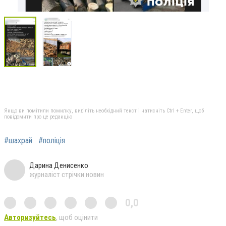
Якщо ви помітили помилку, виділіть необхідний текст і натисніть Ctrl + Enter, щоб
повідомити про це редакцію
#шахрай
#поліція
Дарина Денисенко
журналіст стрічки новин
0,0
Авторизуйтесь
, щоб оцінити