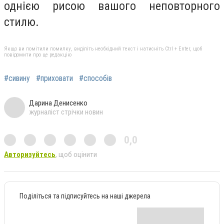
однією рисою вашого неповторного
стилю.
Якщо ви помітили помилку, виділіть необхідний текст і натисніть Ctrl + Enter, щоб
повідомити про це редакцію
#сивину
#приховати
#способів
Дарина Денисенко
журналіст стрічки новин
0,0
Авторизуйтесь
, щоб оцінити
Поділіться та підписуйтесь на наші джерела