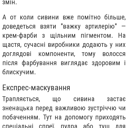
змін.
А от коли сивини вже помітно більше,
доведеться взяти "важку артилерію" —
крем-фарби з щільним пігментом. На
щастя, сучасні виробники додають у них
доглядові компоненти, тому волосся
після фарбування виглядає здоровим і
блискучим.
Експрес-маскування
Трапляється, що сивина застає
зненацька перед важливою зустріччю чи
побаченням. Тут на допомогу приходять
спеціальні спреї, пудра або туш для