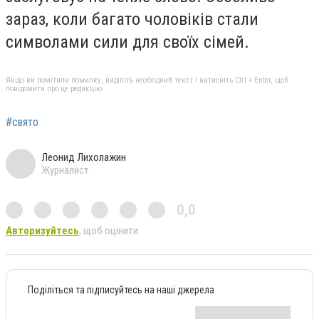
зараз, коли багато чоловіків стали
символами сили для своїх сімей.
Якщо ви помітили помилку, виділіть необхідний текст і натисніть Ctrl + Enter, щоб
повідомити про це редакцію
#свято
Леонид Лихолажин
Журналист
0,0
Авторизуйтесь
, щоб оцінити
Поділіться та підписуйтесь на наші джерела