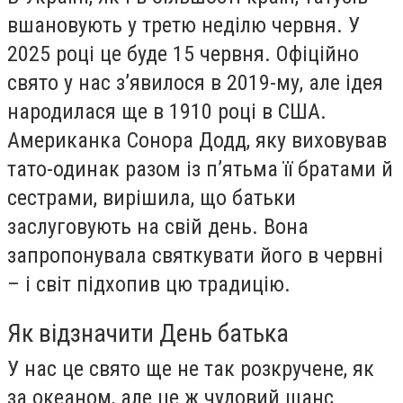
вшановують у третю неділю червня. У
2025 році це буде 15 червня. Офіційно
свято у нас з’явилося в 2019-му, але ідея
народилася ще в 1910 році в США.
Американка Сонора Додд, яку виховував
тато-одинак разом із п’ятьма її братами й
сестрами, вирішила, що батьки
заслуговують на свій день. Вона
запропонувала святкувати його в червні
– і світ підхопив цю традицію.
Як відзначити День батька
У нас це свято ще не так розкручене, як
за океаном, але це ж чудовий шанс