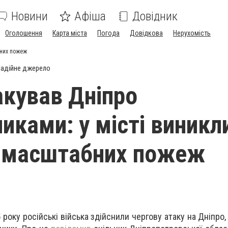
Новини
Афіша
Довідник
Оголошення
Карта міста
Погода
Довідкова
Нерухомість
бних пожеж
адійне джерело
акував Дніпро
иками: у місті виникл
а масштабних пожеж
 року російські війська здійснили чергову атаку на Дніпр