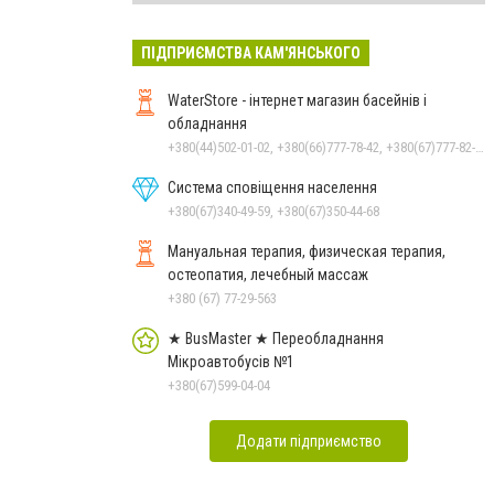
ПІДПРИЄМСТВА КАМ'ЯНСЬКОГО
WaterStore - інтернет магазин басейнів і
обладнання
+380(44)502-01-02, +380(66)777-78-42, +380(67)777-82-19, +380(67)890-80-80, +380(73)890-80-80, +380(44)502-01-03
Система сповіщення населення
+380(67)340-49-59, +380(67)350-44-68
Мануальная терапия, физическая терапия,
остеопатия, лечебный массаж
+380 (67) 77-29-563
★ BusMaster ★ Переобладнання
Мікроавтобусів №1
+380(67)599-04-04
Додати підприємство