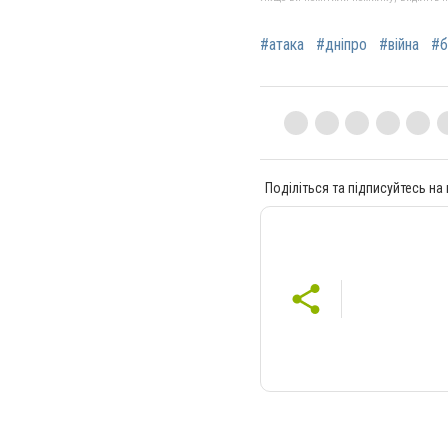
#атака
#дніпро
#війна
#б
Поділіться та підписуйтесь на