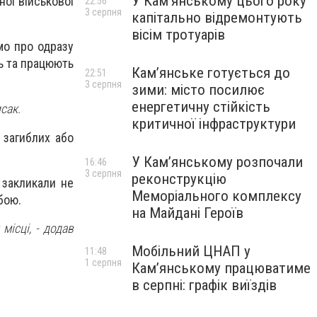
У Кам’янському цього року
ої військової
22:56
3 серпня
капітально відремонтують
вісім тротуарів
мо про одразу
нь та працюють
Кам’янське готується до
22:51
3 серпня
зими: місто посилює
енергетичну стійкість
сак.
критичної інфраструктури
 загиблих або
У Кам’янському розпочали
16:46
3 серпня
реконструкцію
 закликали не
Меморіального комплексу
бою.
на Майдані Героїв
місці, - додав
Мобільний ЦНАП у
11:48
1 серпня
Кам’янському працюватиме
в серпні: графік виїздів