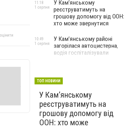
У Кам’янському
11:18
1 серпня
реєструватимуть на
грошову допомогу від ООН:
хто може звернутися
 оцінити
У Кам’янському районі
10:49
1 серпня
загорілася автоцистерна,
водія госпіталізували
ТОП НОВИНИ
У Кам’янському
реєструватимуть на
грошову допомогу від
ООН: хто може