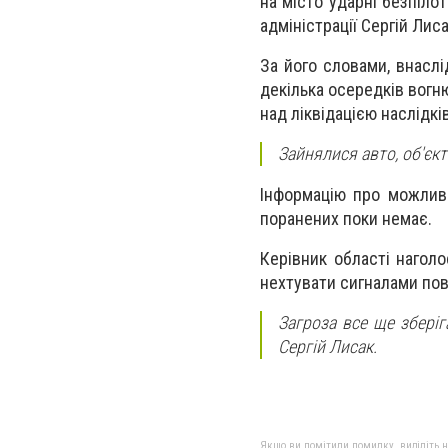
на місто ударні безпіло
адміністрації Сергій Лиса
За його словами, внасл
декілька осередків вогн
над ліквідацією наслідків
Зайнялися авто, об'єкт
Інформацію про можливи
поранених поки немає.
Керівник області наголо
нехтувати сигналами пов
Загроза все ще зберіг
Сергій Лисак.
Якщо ви помітили помилку, виділіть нео