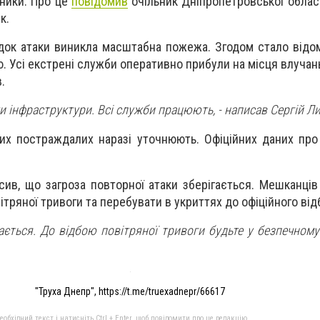
тники. Про це
повідомив
очільник Дніпропетровської обласн
к.
ідок атаки виникла масштабна пожежа. Згодом стало відо
ю. Усі екстрені служби оперативно прибули на місця влуча
.
и інфраструктури. Всі служби працюють, - написав Сергій Ли
х постраждалих наразі уточнюють. Офіційних даних про
сив, що загроза повторної атаки зберігається. Мешканців
ітряної тривоги та перебувати в укриттях до офіційного від
ається. До відбою повітряної тривоги будьте у безпечному 
"Труха Днепр", https://t.me/truexadnepr/66617
бхідний текст і натисніть Ctrl + Enter, щоб повідомити про це редакцію