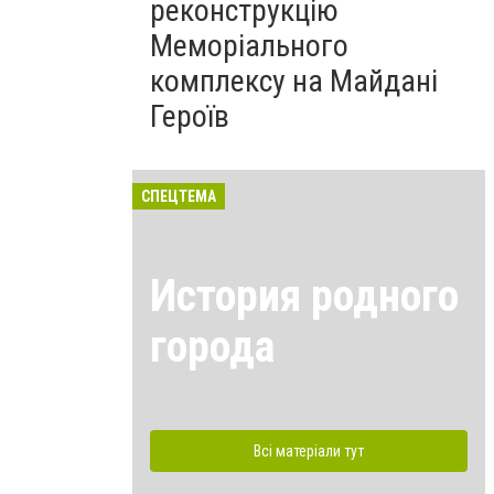
реконструкцію
Меморіального
комплексу на Майдані
Героїв
СПЕЦТЕМА
История родного
города
Всі матеріали тут