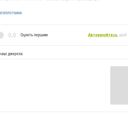
езпілотники
0,0
Оцініть першим
Авторизуйтесь
, щоб
 наші джерела