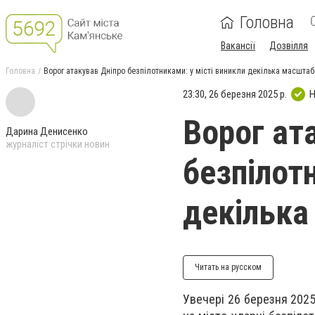
Головна
Вакансії
Дозвілля
Головна
Ворог атакував Дніпро безпілотниками: у місті виникли декілька масшта
23:30, 26 березня 2025 р.
Н
Ворог ат
Дарина Денисенко
журналіст стрічки новин
безпілотн
декільк
Читать на русском
Увечері 26 березня 2025