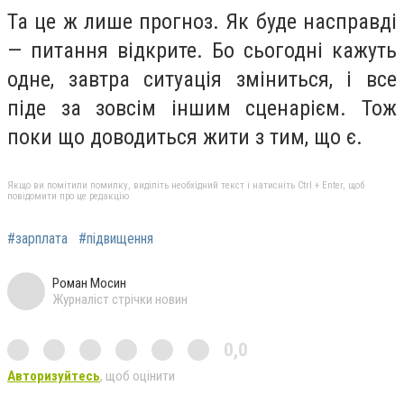
Та це ж лише прогноз. Як буде насправді
— питання відкрите. Бо сьогодні кажуть
одне, завтра ситуація зміниться, і все
піде за зовсім іншим сценарієм. Тож
поки що доводиться жити з тим, що є.
Якщо ви помітили помилку, виділіть необхідний текст і натисніть Ctrl + Enter, щоб
повідомити про це редакцію
#зарплата
#підвищення
Роман Мосин
Журналіст стрічки новин
0,0
Авторизуйтесь
, щоб оцінити