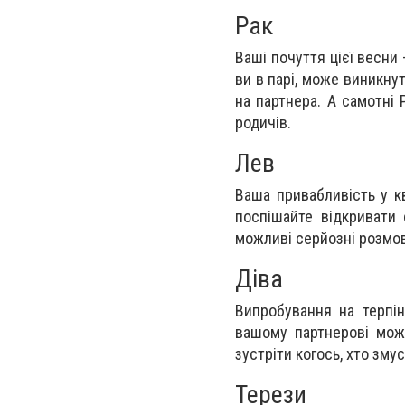
Рак
Ваші почуття цієї весни 
ви в парі, може виникну
на партнера. А самотні 
родичів.
Лев
Ваша привабливість у кв
поспішайте відкривати 
можливі серйозні розмови
Діва
Випробування на терпін
вашому партнерові може
зустріти когось, хто зму
Терези