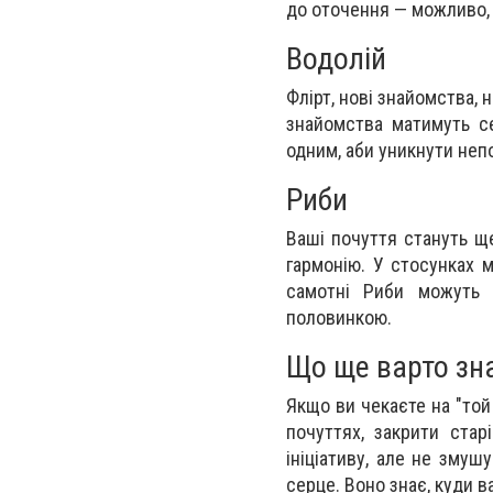
до оточення — можливо,
Водолій
Флірт, нові знайомства, н
знайомства матимуть с
одним, аби уникнути неп
Риби
Ваші почуття стануть щ
гармонію. У стосунках 
самотні Риби можуть 
половинкою.
Що ще варто зна
Якщо ви чекаєте на "той
почуттях, закрити стар
ініціативу, але не змуш
серце. Воно знає, куди в