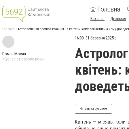
Головна
Вакансії
Дозвілля
Головна
Астрологічний прогноз кохання на квітень: кому пощастить, а кому доведет
16:00, 31 березня 2025 р.
Астролог
Роман Мосин
Журналіст стрічки новин
квітень:
доведеть
Читать на русском
Квітень — місяць, коли 
обіцяє не лише романтич