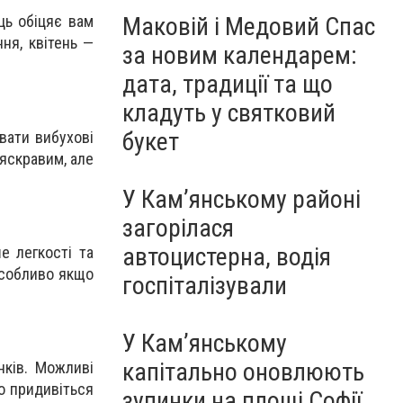
Маковій і Медовий Спас
ць обіцяє вам
ня, квітень —
за новим календарем:
дата, традиції та що
кладуть у святковий
букет
увати вибухові
яскравим, але
У Кам’янському районі
загорілася
автоцистерна, водія
е легкості та
 особливо якщо
госпіталізували
У Кам’янському
капітально оновлюють
нків. Можливі
но придивіться
зупинки на площі Софії