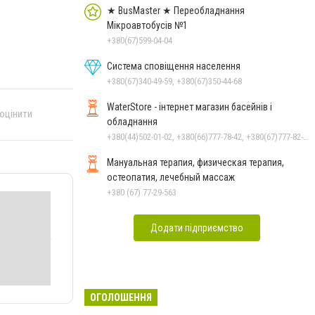
★ BusMaster ★ Переобладнання
Мікроавтобусів №1
+380(67)599-04-04
Система сповіщення населення
+380(67)340-49-59, +380(67)350-44-68
WaterStore - інтернет магазин басейнів і
 оцінити
обладнання
+380(44)502-01-02, +380(66)777-78-42, +380(67)777-82-19, +380(67)890-80-80, +380(73)890-80-80, +380(44)502-01-03
Мануальная терапия, физическая терапия,
остеопатия, лечебный массаж
+380 (67) 77-29-563
Додати підприємство
ОГОЛОШЕННЯ