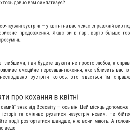
 хтось давно вам симпатизує?
еочікувані зустрічі — у квітні на вас чекає справжній вир по
ерйозне продовження. Якщо ви в парі, варто більше го
орозумінь.
е глибшими, і ви будете шукати не просто любов, а спр
можливе емоційне перезавантаження, яке зблизить вас із
несподівано зустріти когось, хто здасться їм справ
ти про кохання в квітні
 самий" знак від Всесвіту — ось він! Цей місяць допоможе
і історії та сміливо рухатися назустріч новим. Не бійт
уйте події розгортатися швидше, ніж вони мають. А голов
ас веде.