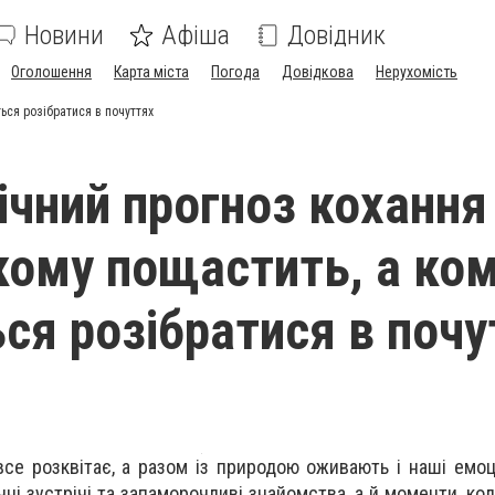
Новини
Афіша
Довідник
Оголошення
Карта міста
Погода
Довідкова
Нерухомість
ься розібратися в почуттях
ічний прогноз кохання
 кому пощастить, а ко
ся розібратися в почу
все розквітає, а разом із природою оживають і наші емоці
ні зустрічі та запаморочливі знайомства, а й моменти, ко