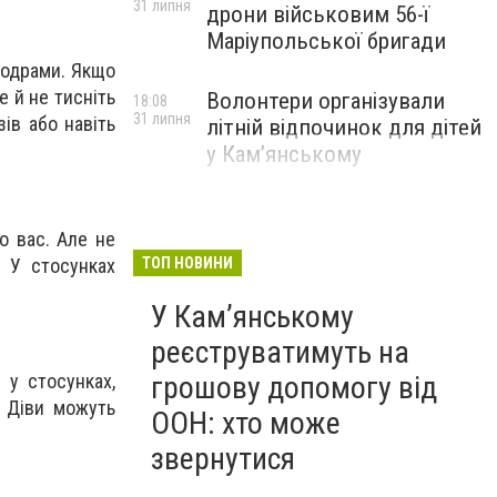
31 липня
дрони військовим 56-ї
Маріупольської бригади
елодрами. Якщо
е й не тисніть
Волонтери організували
18:08
31 липня
ів або навіть
літній відпочинок для дітей
у Кам’янському
о вас. Але не
. У стосунках
ТОП НОВИНИ
У Кам’янському
реєструватимуть на
грошову допомогу від
 у стосунках,
і Діви можуть
ООН: хто може
звернутися