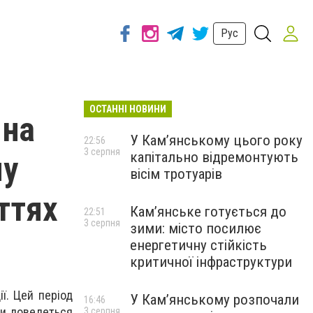
Рус
ОСТАННІ НОВИНИ
 на
У Кам’янському цього року
22:56
3 серпня
капітально відремонтують
му
вісім тротуарів
ттях
Кам’янське готується до
22:51
3 серпня
зими: місто посилює
енергетичну стійкість
критичної інфраструктури
ї. Цей період
У Кам’янському розпочали
16:46
ли доведеться
3 серпня