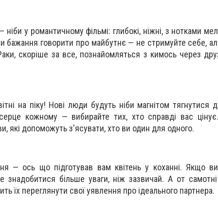
— ніби у романтичному фільмі: глибокі, ніжні, з нотками м
ти бажання говорити про майбутнє — не стримуйте себе, ал
Раки, скоріше за все, познайомляться з кимось через друз
ітні на піку! Нові люди будуть ніби магнітом тягнутися д
серце кожному — вибирайте тих, хто справді вас цінує
, які допоможуть з'ясувати, хто ви один для одного.
ня — ось що підготував вам квітень у коханні. Якщо ви
 знадобитися більше уваги, ніж зазвичай. А от самотн
сить їх переглянути свої уявлення про ідеального партнера.