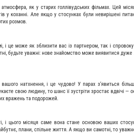
 атмосфера, як у старих голлівудських фільмах. Цей міся
в у коханні. Але якщо у стосунках були невирішені питан
ртих розмов.
і, і це може як зблизити вас із партнером, так і спровок
тні, будьте уважні: нове знайомство може виявитися дуже 
ашого натхнення, і це чудово! У парах з’явиться більш
укаєте свою людину, то шанс її зустріти зростає вдвічі —
их вражень та подорожей.
ті, і цього місяця саме вона стане основою ваших стосу
йбутнє, плани, спільне життя. А якщо ви самотні, то уваж