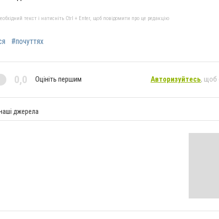
бхідний текст і натисніть Ctrl + Enter, щоб повідомити про це редакцію
ся
#почуттях
0,0
Оцініть першим
Авторизуйтесь
, щоб
 наші джерела