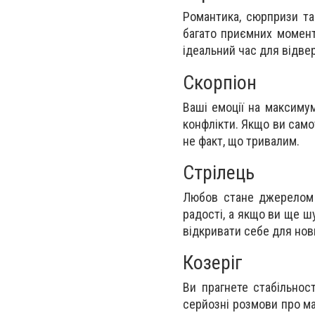
Романтика, сюрпризи та
багато приємних моменті
ідеальний час для відве
Скорпіон
Ваші емоції на максимум
конфлікти. Якщо ви само
не факт, що тривалим.
Стрілець
Любов стане джерелом в
радості, а якщо ви ще ш
відкривати себе для нов
Козеріг
Ви прагнете стабільнос
серйозні розмови про ма