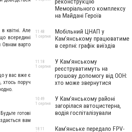
реконструкцію
Меморіального комплексу
на Майдані Героїв
в квітні. Але
Мобільний ЦНАП у
11:48
1 серпня
 що всередині
Кам’янському працюватиме
м Овнам варто
в серпні: графік виїздів
У Кам’янському
11:18
1 серпня
реєструватимуть на
що у вас вже є
грошову допомогу від ООН:
, хтось поруч
хто може звернутися
родно.
У Кам’янському районі
10:49
1 серпня
загорілася автоцистерна,
водія госпіталізували
Будьте готові
 здається вам
Кам’янське передало FPV-
18:11