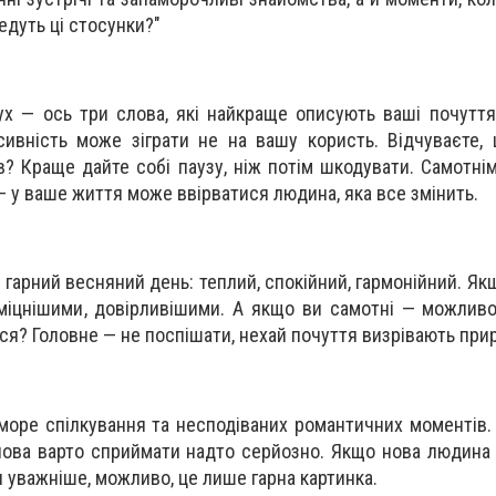
едуть ці стосунки?"
ух — ось три слова, які найкраще описують ваші почуття 
ивність може зіграти не на вашу користь. Відчуваєте,
в? Краще дайте собі паузу, ніж потім шкодувати. Самотні
— у ваше життя може ввірватися людина, яка все змінить.
 гарний весняний день: теплий, спокійний, гармонійний. Як
 міцнішими, довірливішими. А якщо ви самотні — можливо
ся? Головне — не поспішати, нехай почуття визрівають при
море спілкування та несподіваних романтичних моментів. 
 слова варто сприймати надто серйозно. Якщо нова людина
 уважніше, можливо, це лише гарна картинка.