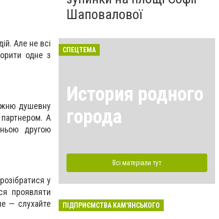
Шаповалової
дій. Але не всі
СПЕЦТЕМА
ворити одне з
История родного
авжню душевну
города
 партнером. А
жньою другою
Всі матеріали тут
 розібратися у
еся проявляти
не — слухайте
ПІДПРИЄМСТВА КАМ'ЯНСЬКОГО