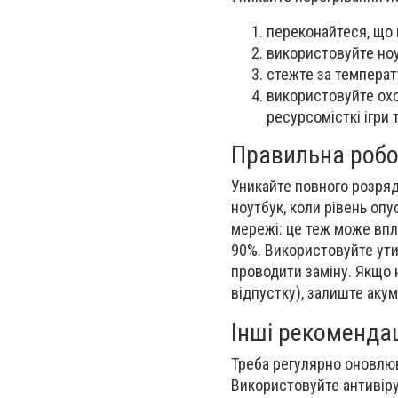
переконайтеся, що 
використовуйте ноут
стежте за температ
використовуйте охо
ресурсомісткі ігри 
Правильна робо
Уникайте повного розря
ноутбук, коли рівень оп
мережі: це теж може впл
90%. Використовуйте утил
проводити заміну. Якщо 
відпустку), залиште аку
Інші рекомендац
Треба регулярно оновлюв
Використовуйте антивіру