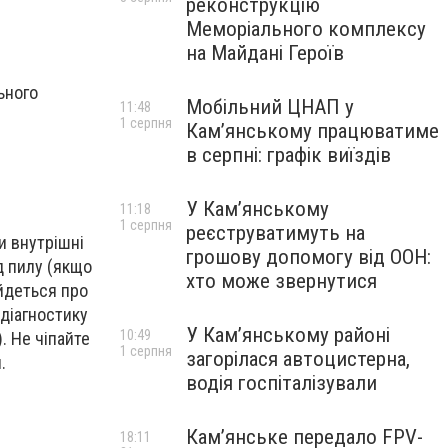
реконструкцію
Меморіального комплексу
на Майдані Героїв
ьного
Мобільний ЦНАП у
11:48
1 серпня
Кам’янському працюватиме
в серпні: графік виїздів
У Кам’янському
11:18
1 серпня
реєструватимуть на
и внутрішні
грошову допомогу від ООН:
д пилу (якщо
хто може звернутися
йдеться про
 діагностику
У Кам’янському районі
10:49
. Не чіпайте
1 серпня
загорілася автоцистерна,
.
водія госпіталізували
Кам’янське передало FPV-
18:11