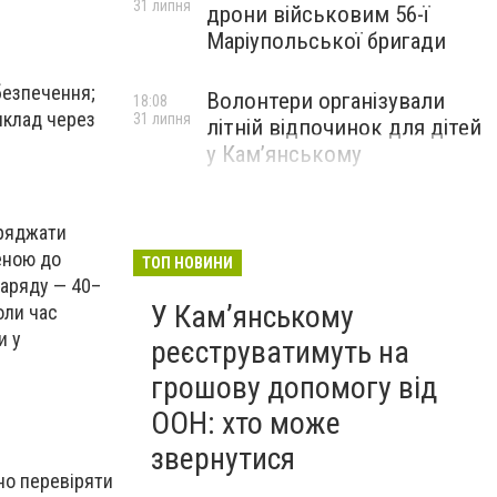
31 липня
дрони військовим 56-ї
Маріупольської бригади
безпечення;
Волонтери організували
18:08
иклад через
31 липня
літній відпочинок для дітей
у Кам’янському
аряджати
еною до
ТОП НОВИНИ
заряду — 40–
У Кам’янському
оли час
и у
реєструватимуть на
грошову допомогу від
ООН: хто може
звернутися
но перевіряти