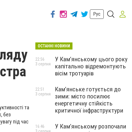
Рус
ОСТАННІ НОВИНИ
гляду
У Кам’янському цього року
22:56
3 серпня
капітально відремонтують
йстра
вісім тротуарів
Кам’янське готується до
22:51
3 серпня
зими: місто посилює
енергетичну стійкість
уктивності та
критичної інфраструктури
, без
увагу під час
У Кам’янському розпочали
16:46
3 серпня