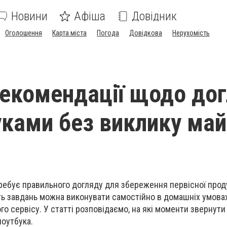
Новини
Афіша
Довідник
Оголошення
Карта міста
Погода
Довідкова
Нерухомість
рекомендації щодо до
уками без виклику ма
ребує правильного догляду для збереження первісної прод
ть завдань можна виконувати самостійно в домашніх умовах
о сервісу. У статті розповідаємо, на які моменти звернути 
ноутбука.