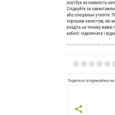
ноутбук на наявність не
Слідкуйте за завантажен
або спеціальні утиліти. 
хорошим захистом, які 
кладіть на техніку важкі
кабелі: підключати і від
Якщо ви помітили помилку, виділіть нео
Поділіться та підписуйтесь на