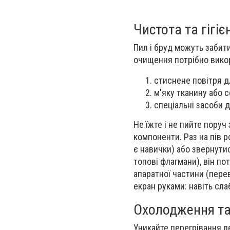
Чистота та гігіє
Пил і бруд можуть забити
очищення потрібно вико
стиснене повітря д
м'яку тканину або с
спеціальні засоби 
Не їжте і не пийте пору
компоненти. Раз на пів р
є навички) або звернути
топові флагмани), він п
апаратної частини (перев
екран руками: навіть сл
Охолодження та
Уникайте перегрівання л