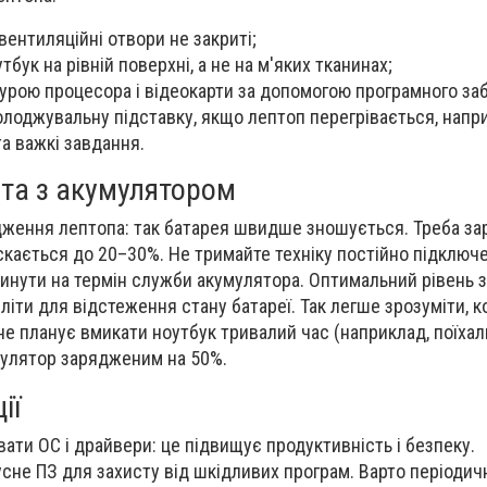
вентиляційні отвори не закриті;
бук на рівній поверхні, а не на м'яких тканинах;
урою процесора і відеокарти за допомогою програмного за
лоджувальну підставку, якщо лептоп перегрівається, напр
та важкі завдання.
та з акумулятором
дження лептопа: так батарея швидше зношується. Треба з
ускається до 20–30%. Не тримайте техніку постійно підключ
инути на термін служби акумулятора. Оптимальний рівень 
іти для відстеження стану батареї. Так легше зрозуміти, к
не планує вмикати ноутбук тривалий час (наприклад, поїхал
мулятор зарядженим на 50%.
ії
ати ОС і драйвери: це підвищує продуктивність і безпеку.
сне ПЗ для захисту від шкідливих програм. Варто періодич