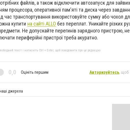
потрібних файлів, а також відключити автозапуск для зайвих
ням процесора, оперативної пам'яті та диска через завдан
Під час транспортування використовуйте сумку або чохол дл
можна купити
на сайті ALLO
без переплат. Уникайте різких рухі
 предмети. Не допускайте перегинів зарядного пристрою, не 
ключати периферійні пристрої треба акуратно.
бхідний текст і натисніть Ctrl + Enter, щоб повідомити про це редакцію
0,0
Оцініть першим
Авторизуйтесь
, щоб
 наші джерела