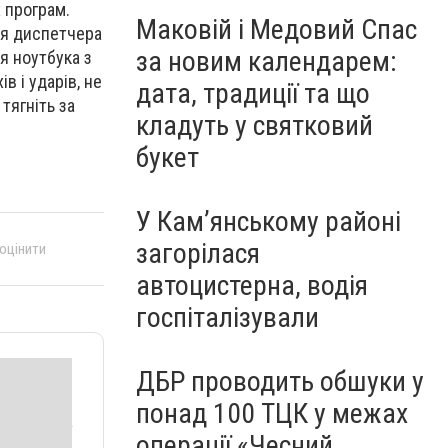
 програм.
Маковій і Медовий Спас
ня диспетчера
за новим календарем:
я ноутбука з
в і ударів, не
дата, традиції та що
тягніть за
кладуть у святковий
букет
У Кам’янському районі
загорілася
 оцінити
автоцистерна, водія
госпіталізували
ДБР проводить обшуки у
понад 100 ТЦК у межах
операції «Чесний