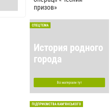
призов»
СПЕЦТЕМА
История родного
города
Всі матеріали тут
ПІДПРИЄМСТВА КАМ'ЯНСЬКОГО