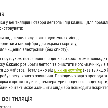
на
ся у вентиляційні отвори лептопа і під клавіші. Для правил
ристовувати:
ля видалення пилу з важкодоступних місць;
ерветки з мікрофібри для екрана і корпусу;
для чищення електроніки (без спирту).
ч з ноутбуком: потрапляння рідини або крихт може пошкодит
оку бажано розібрати лептоп та очистити його «начинку» ві
ся до майстра. Незалежно від
ціни на ноутбук
(навіть якщо 
отребує регулярного очищення. Періодично варто проводити
ірка жорсткого диска, температури процесора і відеокарти)
абкий контакт може залишити сліди або пошкодити покриття
 вентиляція
ептопа: