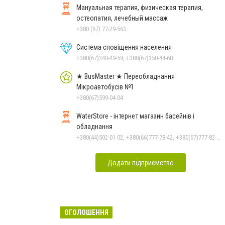
Мануальная терапия, физическая терапия,
остеопатия, лечебный массаж
+380 (67) 77-29-563
Система сповіщення населення
+380(67)340-49-59, +380(67)350-44-68
★ BusMaster ★ Переобладнання
Мікроавтобусів №1
+380(67)599-04-04
WaterStore - інтернет магазин басейнів і
обладнання
+380(44)502-01-02, +380(66)777-78-42, +380(67)777-82-19, +380(67)890-80-80, +380(73)890-80-80, +380(44)502-01-03
Додати підприємство
ОГОЛОШЕННЯ