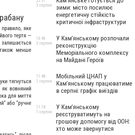
Кам’янське готується до
22:51
3 серпня
зими: місто посилює
енергетичну стійкість
арабану
критичної інфраструктури
 правило, яке
айвого тертя —
У Кам’янському розпочали
16:46
р залишається
3 серпня
реконструкцію
 також менше
Меморіального комплексу
на Майдані Героїв
Мобільний ЦНАП у
11:48
уки тягнуться
1 серпня
Кам’янському працюватиме
, як вовняний
в серпні: графік виїздів
ірка для миття
ий" або "ручне
У Кам’янському
11:18
1 серпня
реєструватимуть на
грошову допомогу від ООН:
хто може звернутися
ватись" після