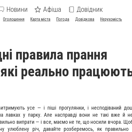
Новини
Афіша
Довідник
Оголошення
Карта міста
Погода
Довідкова
Нерухомість
ні правила прання
 які реально працюют
тримують усе — і піші прогулянки, і несподіваний дощ
на лавках у парку. Але насправді вони не такі вже й не
авильно випрати — і все, маємо не те, що носили вчора. Щ
ну улюблену річ, давайте розберемось, як правильно 