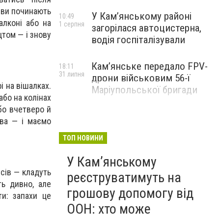
 Шви починають
У Кам’янському районі
10:49
алконі або на
1 серпня
загорілася автоцистерна,
цтом — і знову
водія госпіталізували
Кам’янське передало FPV-
18:11
31 липня
дрони військовим 56-ї
 на вішалках.
Маріупольської бригади
або на колінах
або вчетверо й
ява — і маємо
ТОП НОВИНИ
У Кам’янському
нсів — кладуть
реєструватимуть на
ть дивно, але
грошову допомогу від
и: запахи це
ООН: хто може