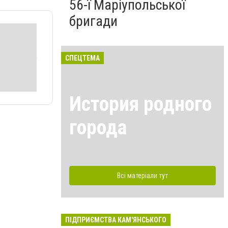
56-ї Маріупольської
бригади
СПЕЦТЕМА
История родного
города
Всі матеріали тут
ПІДПРИЄМСТВА КАМ'ЯНСЬКОГО