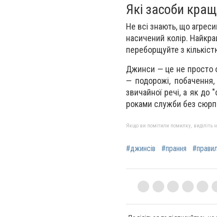
Які засоби кращ
Не всі знають, що агрес
насичений колір. Найкращ
переборщуйте з кількістю
Джинси — це не просто о
— подорожі, побачення,
звичайної речі, а як до
роками служби без сюрп
Якщо ви помітили помилку, виділіть нео
#джинсів
#прання
#прави