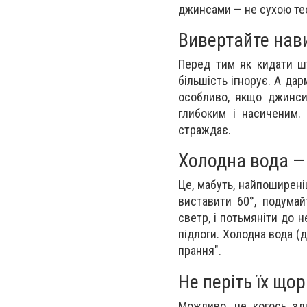
джинсами — не сухою тео
Вивертайте нав
Перед тим як кидати шт
більшість ігнорує. А да
особливо, якщо джинси 
глибоким і насиченим.
страждає.
Холодна вода —
Це, мабуть, найпоширен
виставити 60°, подумай
светр, і потьмяніти до н
підлоги. Холодна вода (
прання".
Не періть їх щор
Можливо, це когось зди