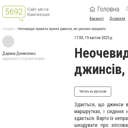
Головна
Вакансії
Дозвілля
Головна
Неочевидні правила прання джинсів, які реально працюють
17:00, 19 квітня 2025 р.
Неочевид
Дарина Денисенко
журналіст стрічки новин
джинсів,
Читать на русском
Здається, що джинси ви
маршрутках, і сидіння 
здається. Варто їх непр
шкодувати про зіпсова