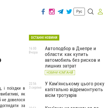
Рус
ОСТАННІ НОВИНИ
Автоподбор в Днепре и
16:00
Вчора
области: как купить
ь
автомобиль без рисков и
лишних затрат
НОВИНИ КОМПАНІЙ
У Кам’янському цього року
22:56
, і поїздки в
3 серпня
капітально відремонтують
вибагливі, як
вісім тротуарів
об не довелося
доглядати за