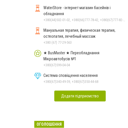
WaterStore - інтернет магазин басейнів і
обладнання
+380(44)502-01-02, +380(66)777-78-42, +380(67)777-82-19, +380(67)890-80-80, +380(73)890-80-80, +380(44)502-01-03
Мануальная терапия, физическая терапия,
остеопатия, лечебный массаж
+380 (67) 77-29-563
★ BusMaster ★ Переобладнання
Мікроавтобусів №1
+380(67)599-04-04
Система сповіщення населення
+380(67)340-49-59, +380(67)350-44-68
Додати підприємство
ОГОЛОШЕННЯ