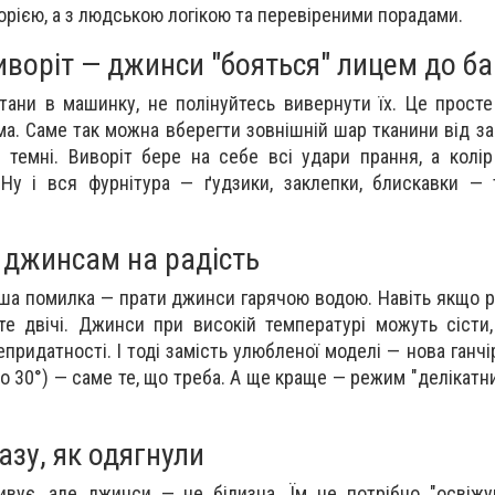
рією, а з людською логікою та перевіреними порадами.
иворіт — джинси "бояться" лицем до б
ани в машинку, не полінуйтесь вивернути їх. Це просте
рма. Саме так можна вберегти зовнішній шар тканини від з
темні. Виворіт бере на себе всі удари прання, а колі
 Ну і вся фурнітура — ґудзики, заклепки, блискавки —
 джинсам на радість
іша помилка — прати джинси гарячою водою. Навіть якщо р
те двічі. Джинси при високій температурі можуть сісти
епридатності. І тоді замість улюбленої моделі — нова ганч
до 30°) — саме те, що треба. А ще краще — режим "делікатн
азу, як одягнули
вує, але джинси — не білизна. Їм не потрібно "освіжу