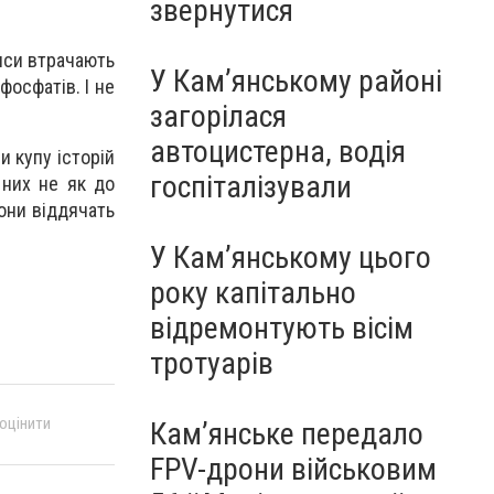
звернутися
нси втрачають
У Кам’янському районі
фосфатів. І не
загорілася
автоцистерна, водія
 купу історій
госпіталізували
 них не як до
вони віддячать
У Кам’янському цього
року капітально
відремонтують вісім
тротуарів
 оцінити
Кам’янське передало
FPV-дрони військовим