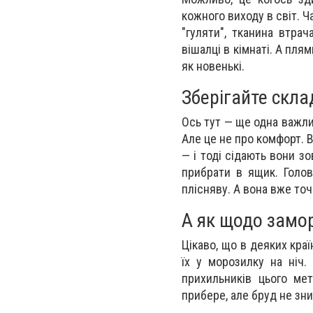
кожного виходу в світ. 
"гуляти", тканина втра
вішалці в кімнаті. А пл
як новенькі.
Зберігайте скла
Ось тут — ще одна важли
Але це не про комфорт. В
— і тоді сідають вони зо
прибрати в ящик. Голо
плісняву. А вона вже то
А як щодо замо
Цікаво, що в деяких кра
їх у морозилку на ніч.
прихильників цього ме
прибере, але бруд не зни