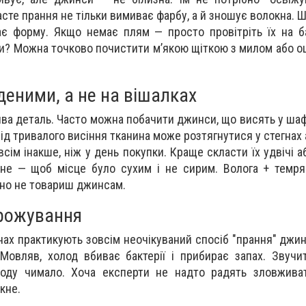
Часте прання не тільки вимиває фарбу, а й зношує волокна.
чає форму. Якщо немає плям — просто провітріть їх на б
ями? Можна точково почистити м’якою щіткою з милом або о
деними, а не на вішалках
ва деталь. Часто можна побачити джинси, що висять у шафі
ід тривалого висіння тканина може розтягнутися у стегнах 
всім інакше, ніж у день покупки. Краще скласти їх удвічі 
вне — щоб місце було сухим і не сирим. Волога + темр
чно не товариш джинсам.
рожування
їнах практикують зовсім неочікуваний спосіб "прання" джи
 Мовляв, холод вбиває бактерії і прибирає запах. Звучи
тоду чимало. Хоча експерти не надто радять зловживат
кне.