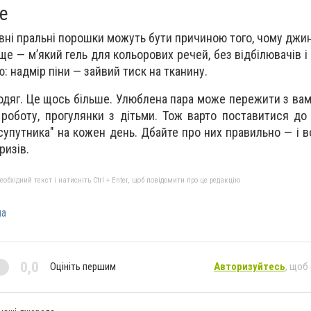
е
ивні пральні порошки можуть бути причиною того, чому джи
е — м’який гель для кольорових речей, без відбілювачів і 
: надмір піни — зайвий тиск на тканину.
дяг. Це щось більше. Улюблена пара може пережити з вами
 роботу, прогулянки з дітьми. Тож варто поставитися до
 "супутника" на кожен день. Дбайте про них правильно — і 
ризів.
бхідний текст і натисніть Ctrl + Enter, щоб повідомити про це редакцію
ла
0,0
Оцініть першим
Авторизуйтесь
, щоб