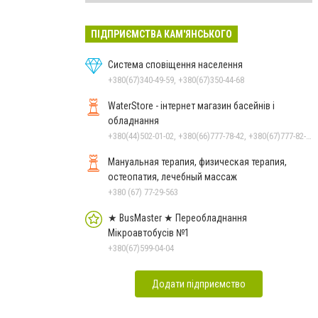
ПІДПРИЄМСТВА КАМ'ЯНСЬКОГО
Система сповіщення населення
+380(67)340-49-59, +380(67)350-44-68
WaterStore - інтернет магазин басейнів і
обладнання
+380(44)502-01-02, +380(66)777-78-42, +380(67)777-82-19, +380(67)890-80-80, +380(73)890-80-80, +380(44)502-01-03
Мануальная терапия, физическая терапия,
остеопатия, лечебный массаж
+380 (67) 77-29-563
★ BusMaster ★ Переобладнання
Мікроавтобусів №1
+380(67)599-04-04
Додати підприємство