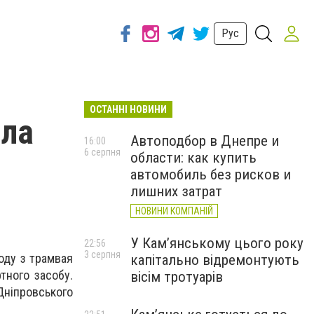
Рус
ОСТАННІ НОВИНИ
ила
Автоподбор в Днепре и
16:00
6 серпня
области: как купить
автомобиль без рисков и
лишних затрат
НОВИНИ КОМПАНІЙ
У Кам’янському цього року
22:56
3 серпня
ходу з трамвая
капітально відремонтують
тного засобу.
вісім тротуарів
Дніпровського