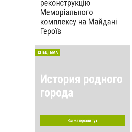
реконструкцію
Меморіального
комплексу на Майдані
Героїв
СПЕЦТЕМА
История родного
города
Всі матеріали тут