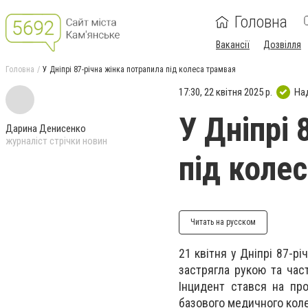
Головна
Вакансії
Дозвілля
Головна
У Дніпрі 87-річна жінка потрапила під колеса трамвая
17:30, 22 квітня 2025 р.
На
У Дніпрі 
Дарина Денисенко
журналіст стрічки новин
під коле
Читать на русском
21 квітня у Дніпрі 87-рі
застрягла рукою та час
Інцидент стався на про
базового медичного кол