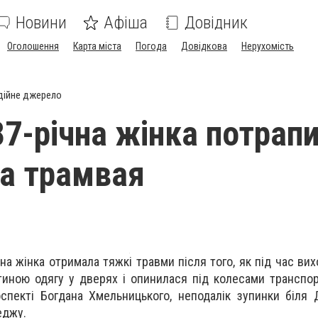
Новини
Афіша
Довідник
Оголошення
Карта міста
Погода
Довідкова
Нерухомість
дійне джерело
87-річна жінка потрап
са трамвая
чна жінка отримала тяжкі травми після того, як під час ви
тиною одягу у дверях і опинилася під колесами транспор
спекті Богдана Хмельницького, неподалік зупинки біля 
еджу.