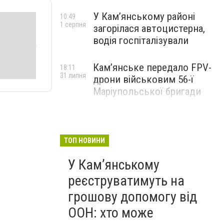
У Кам’янському районі
10:49
1 серпня
загорілася автоцистерна,
водія госпіталізували
Кам’янське передало FPV-
18:11
31 липня
дрони військовим 56-ї
Маріупольської бригади
ТОП НОВИНИ
У Кам’янському
реєструватимуть на
грошову допомогу від
ООН: хто може