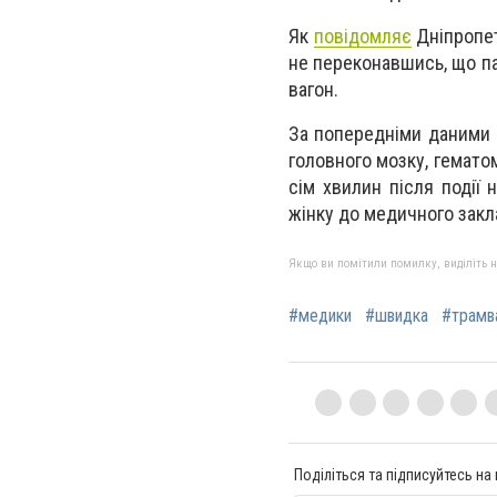
Як
повідомляє
Дніпропет
не переконавшись, що па
вагон.
За попередніми даними 
головного мозку, гематом
сім хвилин після події 
жінку до медичного закл
Якщо ви помітили помилку, виділіть нео
#медики
#швидка
#трамв
Поділіться та підписуйтесь на