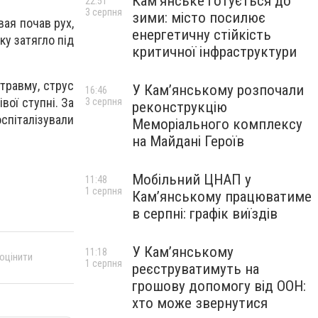
Кам’янське готується до
22:51
3 серпня
зими: місто посилює
ая почав рух,
енергетичну стійкість
у затягло під
критичної інфраструктури
травму, струс
У Кам’янському розпочали
16:46
вої ступні. За
3 серпня
реконструкцію
спіталізували
Меморіального комплексу
на Майдані Героїв
Мобільний ЦНАП у
11:48
1 серпня
Кам’янському працюватиме
в серпні: графік виїздів
У Кам’янському
11:18
 оцінити
1 серпня
реєструватимуть на
грошову допомогу від ООН:
хто може звернутися