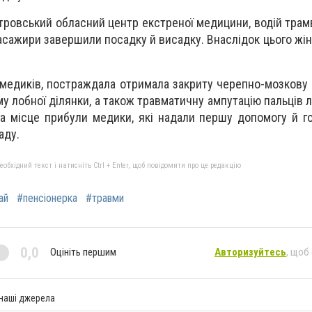
ровський обласний центр екстреної медицини, водій трамв
сажири завершили посадку й висадку. Внаслідок цього жінк
медиків, постраждала отримала закриту черепно-мозкову 
у лобної ділянки, а також травматичну ампутацію пальців лі
на місце прибули медики, які надали першу допомогу й го
аду.
бхідний текст і натисніть Ctrl + Enter, щоб повідомити про це редакцію
ай
#пенсіонерка
#травми
0,0
Оцініть першим
Авторизуйтесь
, щоб
 наші джерела