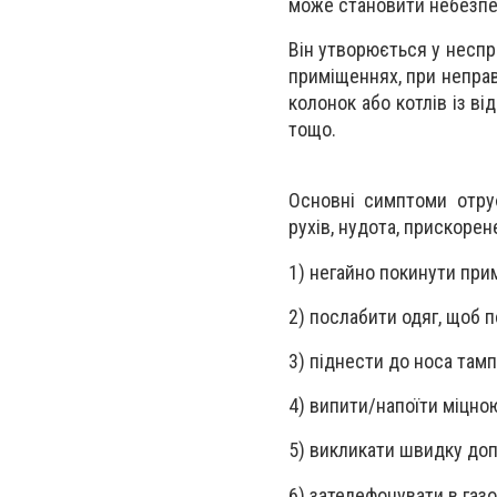
може становити небезпек
Він утворюється у неспр
приміщеннях, при непра
колонок або котлів із 
тощо.
Основні симптоми отрує
рухів, нудота, прискорене
1) негайно покинути при
2) послабити одяг, щоб 
3) піднести до носа там
4) випити/напоїти міцно
5) викликати швидку доп
6) зателефонувати в газ