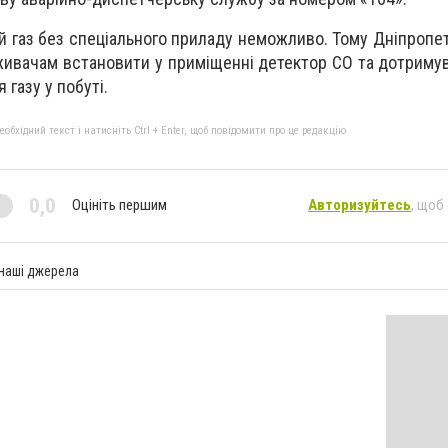
 газ без спеціального приладу неможливо. Тому Дніпропет
живачам встановити у приміщенні детектор CO та дотриму
газу у побуті.
бхідний текст і натисніть Ctrl + Enter, щоб повідомити про це редакцію
0,0
Оцініть першим
Авторизуйтесь
, щоб
 наші джерела