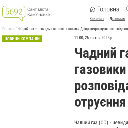
Головна
Вакансії
Дозвілля
Головна
Чадний газ – невидима загроза: газовики Дніпропетровщини розповідають,
11:00, 26 квітня 2025 р.
НОВИНИ КОМПАНІЙ
Чадний г
газовики
розповід
отруєння
Чадний газ (CO) - невиди