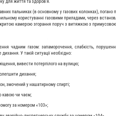
у для життя та здоров’я.
авних пальниках (в основному у газових колонках), погано
вильному користуванні газовими приладами, через встанов
відкритою камерою згорання поруч з витяжкою з примусово
ння чадним газом: запаморочення, слабкість, порушенн
 дихання. У такій ситуації необхідно:
міщення, вивести потерпілого на вулицю;
полегшити дихання;
пон, змочений у нашатирному спирті;
ю кавою чи чаєм;
омогу за номером «103»;
ову аварійно-диспетчерську службу за номером «104».