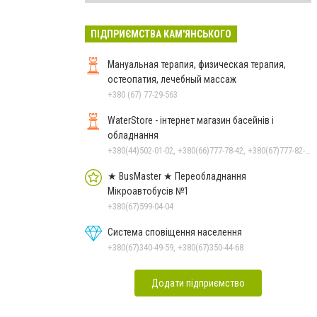
ПІДПРИЄМСТВА КАМ'ЯНСЬКОГО
Мануальная терапия, физическая терапия,
остеопатия, лечебный массаж
+380 (67) 77-29-563
WaterStore - інтернет магазин басейнів і
обладнання
+380(44)502-01-02, +380(66)777-78-42, +380(67)777-82-19, +380(67)890-80-80, +380(73)890-80-80, +380(44)502-01-03
★ BusMaster ★ Переобладнання
Мікроавтобусів №1
+380(67)599-04-04
Система сповіщення населення
+380(67)340-49-59, +380(67)350-44-68
Додати підприємство