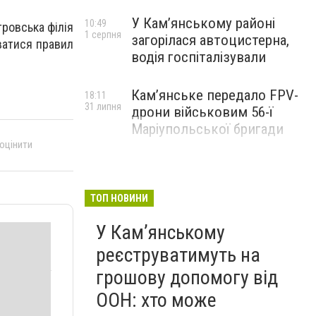
У Кам’янському районі
10:49
ровська філія
1 серпня
загорілася автоцистерна,
ватися правил
водія госпіталізували
Кам’янське передало FPV-
18:11
31 липня
дрони військовим 56-ї
Маріупольської бригади
 оцінити
ТОП НОВИНИ
У Кам’янському
реєструватимуть на
грошову допомогу від
ООН: хто може