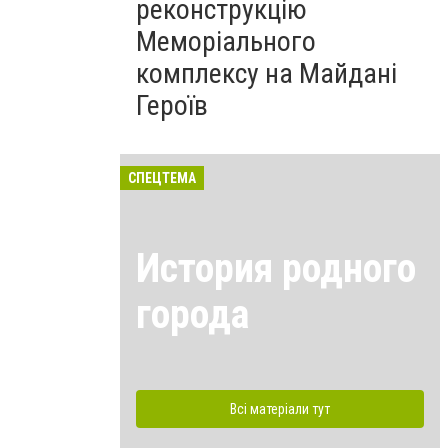
реконструкцію
Меморіального
комплексу на Майдані
Героїв
СПЕЦТЕМА
История родного
города
Всі матеріали тут