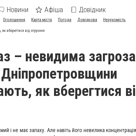
Новини
Афіша
Довідник
Оголошення
Карта міста
Погода
Довідкова
Нерухомість
 як вберегтися від отруєння
аз – невидима загроза
 Дніпропетровщини
ають, як вберегтися в
мий і не має запаху. Але навіть його невелика концентраці