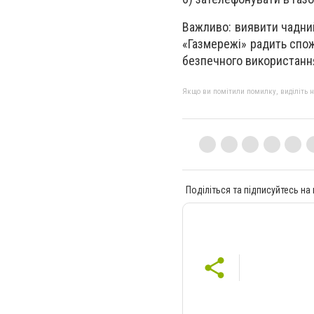
Важливо: виявити чадний
«Газмережі» радить спо
безпечного використання 
Якщо ви помітили помилку, виділіть нео
Поділіться та підписуйтесь на