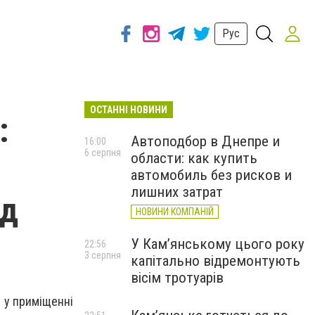
Рус
ОСТАННІ НОВИНИ
:
Автоподбор в Днепре и
16:00
6 серпня
области: как купить
автомобиль без рисков и
лишних затрат
ід
НОВИНИ КОМПАНІЙ
У Кам’янському цього року
22:56
3 серпня
капітально відремонтують
вісім тротуарів
я у приміщенні