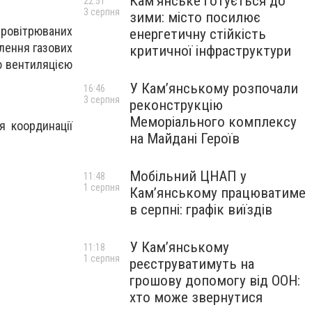
Кам’янське готується до
22:51
3 серпня
зими: місто посилює
 провітрюваних
енергетичну стійкість
лення газових
критичної інфраструктури
ю вентиляцією
У Кам’янському розпочали
16:46
3 серпня
реконструкцію
Меморіального комплексу
я координації
на Майдані Героїв
Мобільний ЦНАП у
11:48
1 серпня
Кам’янському працюватиме
в серпні: графік виїздів
У Кам’янському
11:18
1 серпня
реєструватимуть на
грошову допомогу від ООН:
хто може звернутися