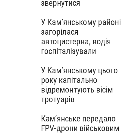
звернутися
У Кам’янському районі
загорілася
автоцистерна, водія
госпіталізували
У Кам’янському цього
року капітально
відремонтують вісім
тротуарів
Кам’янське передало
FPV-дрони військовим