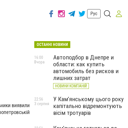
Рус
ОСТАННІ НОВИНИ
Автоподбор в Днепре и
16:00
Вчора
области: как купить
автомобиль без рисков и
лишних затрат
НОВИНИ КОМПАНІЙ
У Кам’янському цього року
22:56
3 серпня
льники виявили
капітально відремонтують
ропетровській
вісім тротуарів