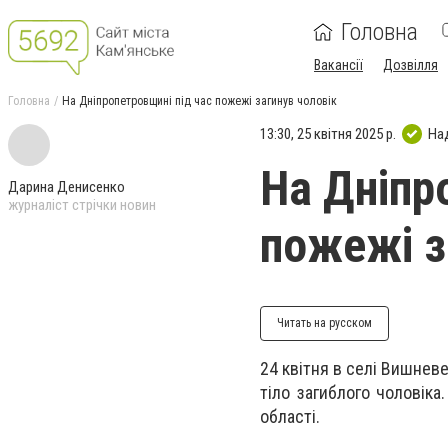
Головна
Вакансії
Дозвілля
Головна
На Дніпропетровщині під час пожежі загинув чоловік
13:30, 25 квітня 2025 р.
На
На Дніпр
Дарина Денисенко
журналіст стрічки новин
пожежі з
Читать на русском
24 квітня в селі Вишнев
тіло загиблого чоловіка
області.