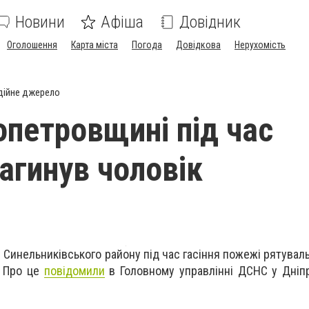
Новини
Афіша
Довідник
Оголошення
Карта міста
Погода
Довідкова
Нерухомість
дійне джерело
опетровщині під час
агинув чоловік
е Синельниківського району під час гасіння пожежі рятува
. Про це
повідомили
в Головному управлінні ДСНС у Дніп