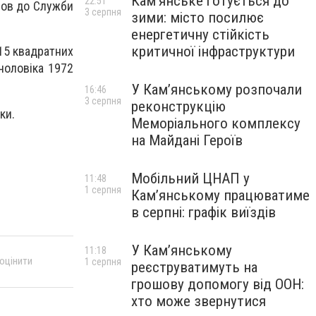
Кам’янське готується до
22:51
шов до Служби
3 серпня
зими: місто посилює
енергетичну стійкість
критичної інфраструктури
15 квадратних
чоловіка 1972
У Кам’янському розпочали
16:46
3 серпня
реконструкцію
ки.
Меморіального комплексу
на Майдані Героїв
Мобільний ЦНАП у
11:48
1 серпня
Кам’янському працюватиме
в серпні: графік виїздів
У Кам’янському
11:18
 оцінити
1 серпня
реєструватимуть на
грошову допомогу від ООН:
хто може звернутися