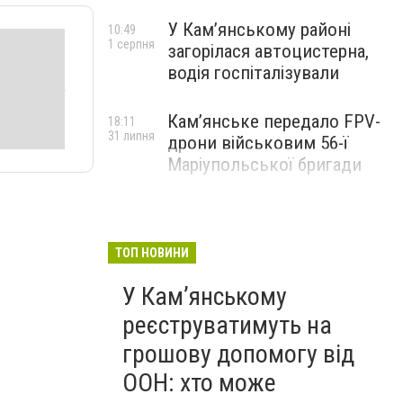
У Кам’янському районі
10:49
1 серпня
загорілася автоцистерна,
водія госпіталізували
Кам’янське передало FPV-
18:11
31 липня
дрони військовим 56-ї
Маріупольської бригади
ТОП НОВИНИ
У Кам’янському
реєструватимуть на
грошову допомогу від
ООН: хто може