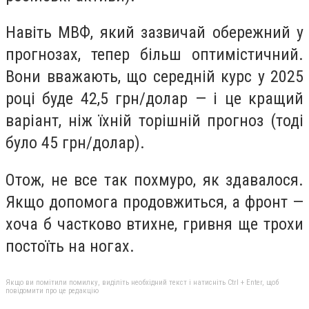
Навіть МВФ, який зазвичай обережний у
прогнозах, тепер більш оптимістичний.
Вони вважають, що середній курс у 2025
році буде 42,5 грн/долар — і це кращий
варіант, ніж їхній торішній прогноз (тоді
було 45 грн/долар).
Отож, не все так похмуро, як здавалося.
Якщо допомога продовжиться, а фронт —
хоча б частково втихне, гривня ще трохи
постоїть на ногах.
Якщо ви помітили помилку, виділіть необхідний текст і натисніть Ctrl + Enter, щоб
повідомити про це редакцію