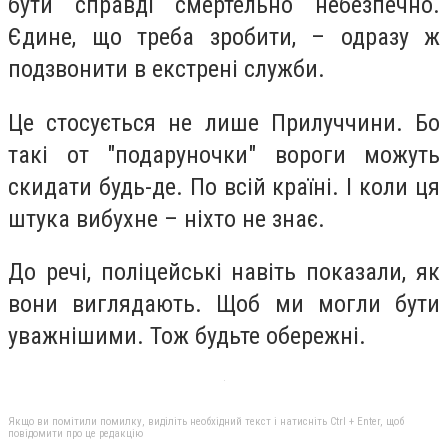
бути справді смертельно небезпечно.
Єдине, що треба зробити, – одразу ж
подзвонити в екстрені служби.
Це стосується не лише Прилуччини. Бо
такі от "подаруночки" вороги можуть
скидати будь-де. По всій країні. І коли ця
штука вибухне – ніхто не знає.
До речі, поліцейські навіть показали, як
вони виглядають. Щоб ми могли бути
уважнішими. Тож будьте обережні.
Якщо ви помітили помилку, виділіть необхідний текст і натисніть Ctrl + Enter, щоб
повідомити про це редакцію