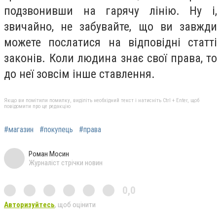
подзвонивши на гарячу лінію. Ну і,
звичайно, не забувайте, що ви завжди
можете послатися на відповідні статті
законів. Коли людина знає свої права, то
до неї зовсім інше ставлення.
Якщо ви помітили помилку, виділіть необхідний текст і натисніть Ctrl + Enter, щоб
повідомити про це редакцію
#магазин
#покупець
#права
Роман Мосин
Журналіст стрічки новин
0,0
Авторизуйтесь
, щоб оцінити