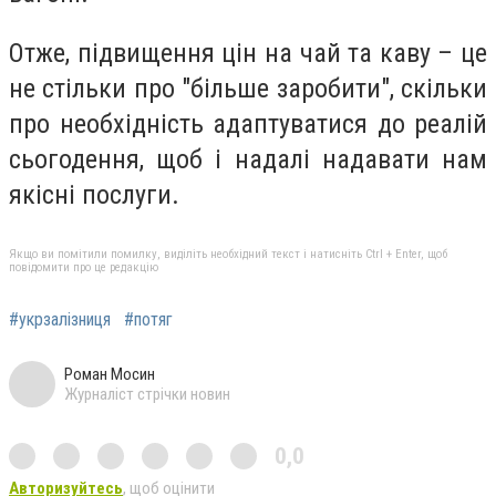
Отже, підвищення цін на чай та каву – це
не стільки про "більше заробити", скільки
про необхідність адаптуватися до реалій
сьогодення, щоб і надалі надавати нам
якісні послуги.
Якщо ви помітили помилку, виділіть необхідний текст і натисніть Ctrl + Enter, щоб
повідомити про це редакцію
#укрзалізниця
#потяг
Роман Мосин
Журналіст стрічки новин
0,0
Авторизуйтесь
, щоб оцінити