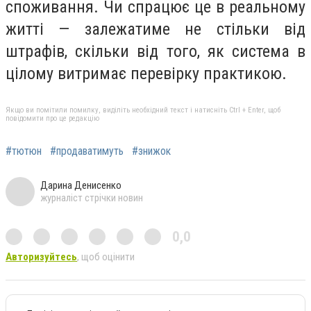
споживання. Чи спрацює це в реальному
житті — залежатиме не стільки від
штрафів, скільки від того, як система в
цілому витримає перевірку практикою.
Якщо ви помітили помилку, виділіть необхідний текст і натисніть Ctrl + Enter, щоб
повідомити про це редакцію
#тютюн
#продаватимуть
#знижок
Дарина Денисенко
журналіст стрічки новин
0,0
Авторизуйтесь
, щоб оцінити