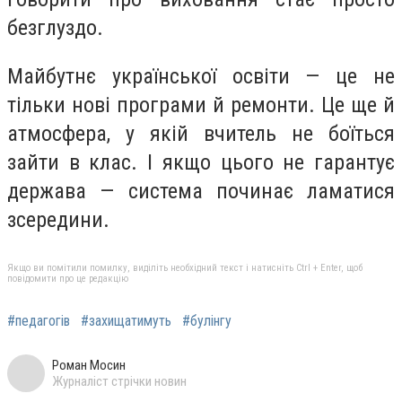
безглуздо.
Майбутнє української освіти — це не
тільки нові програми й ремонти. Це ще й
атмосфера, у якій вчитель не боїться
зайти в клас. І якщо цього не гарантує
держава — система починає ламатися
зсередини.
Якщо ви помітили помилку, виділіть необхідний текст і натисніть Ctrl + Enter, щоб
повідомити про це редакцію
#педагогів
#захищатимуть
#булінгу
Роман Мосин
Журналіст стрічки новин