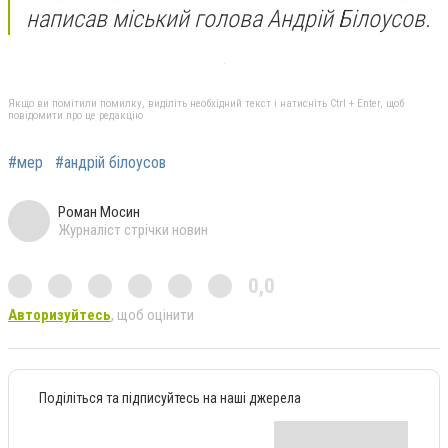
написав міський голова Андрій Білоусов.
Якщо ви помітили помилку, виділіть необхідний текст і натисніть Ctrl + Enter, щоб
повідомити про це редакцію
#мер
#андрій білоусов
Роман Мосин
Журналіст стрічки новин
0,0
Авторизуйтесь
, щоб оцінити
Поділіться та підписуйтесь на наші джерела