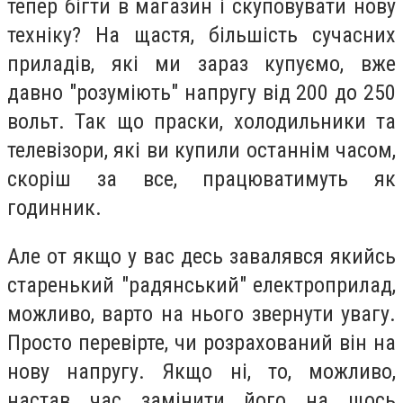
тепер бігти в магазин і скуповувати нову
техніку? На щастя, більшість сучасних
приладів, які ми зараз купуємо, вже
давно "розуміють" напругу від 200 до 250
вольт. Так що праски, холодильники та
телевізори, які ви купили останнім часом,
скоріш за все, працюватимуть як
годинник.
Але от якщо у вас десь завалявся якийсь
старенький "радянський" електроприлад,
можливо, варто на нього звернути увагу.
Просто перевірте, чи розрахований він на
нову напругу. Якщо ні, то, можливо,
настав час замінити його на щось