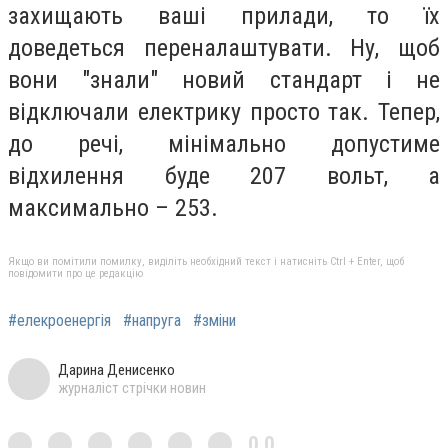
захищають ваші прилади, то їх
доведеться переналаштувати. Ну, щоб
вони "знали" новий стандарт і не
відключали електрику просто так. Тепер,
до речі, мінімально допустиме
відхилення буде 207 вольт, а
максимально – 253.
Якщо ви помітили помилку, виділіть необхідний текст і натисніть Ctrl + Enter, щоб
повідомити про це редакцію
#елекроенергія
#напруга
#зміни
Дарина Денисенко
журналіст стрічки новин
0,0