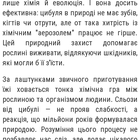
лише хімія й еволюція. І вона досить
ефективна: цибуля в природі не має зубів,
кігтів чи отрути, але от така хитрість із
хімічним "аерозолем" працює не гірше.
Цей природний захист допомагає
рослині виживати, відлякуючи шкідників,
які могли б її з'їсти.
За лаштунками звичного приготування
їжі ховається тонка хімічна гра між
рослиною та організмом людини. Сльози
від цибулі — не прояв слабкості, а
реакція, що мільйони років формувалася
природою. Розуміння цього процесу не
позбавляє нас сліз, але додає цікавого