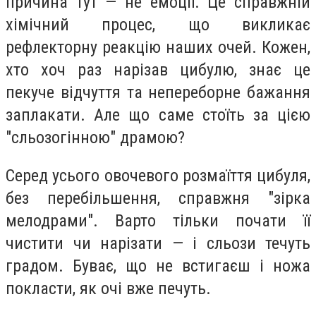
причина тут — не емоції. Це справжній
хімічний процес, що викликає
рефлекторну реакцію наших очей. Кожен,
хто хоч раз нарізав цибулю, знає це
пекуче відчуття та непереборне бажання
заплакати. Але що саме стоїть за цією
"сльозогінною" драмою?
Серед усього овочевого розмаїття цибуля,
без перебільшення, справжня "зірка
мелодрами". Варто тільки почати її
чистити чи нарізати — і сльози течуть
градом. Буває, що не встигаєш і ножа
покласти, як очі вже печуть.