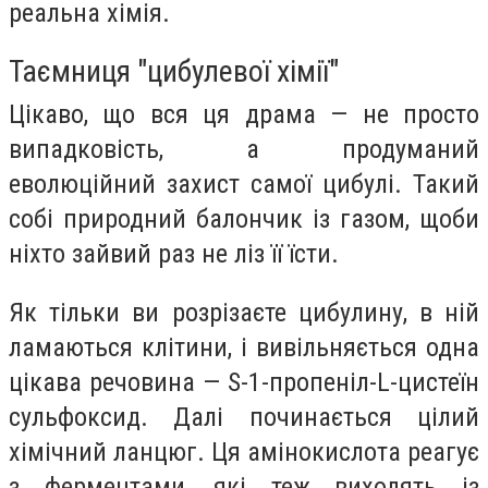
реальна хімія.
Таємниця "цибулевої хімії"
Цікаво, що вся ця драма — не просто
випадковість, а продуманий
еволюційний захист самої цибулі. Такий
собі природний балончик із газом, щоби
ніхто зайвий раз не ліз її їсти.
Як тільки ви розрізаєте цибулину, в ній
ламаються клітини, і вивільняється одна
цікава речовина — S-1-пропеніл-L-цистеїн
сульфоксид. Далі починається цілий
хімічний ланцюг. Ця амінокислота реагує
з ферментами, які теж виходять із