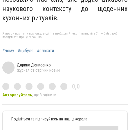
наукового контексту до щоденних
кухонних ритуалів.
Якщо ви помітили помилку, виділіть необхідний текст і натисніть Ctrl + Enter, щоб
повідомити про це редакцію
#чому
#цибуля
#плакати
Дарина Денисенко
журналіст стрічки новин
0,0
Авторизуйтесь
, щоб оцінити
Поділіться та підписуйтесь на наші джерела