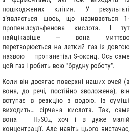
пошкоджених клітин. У результаті
з’являється щось, що називається 1-
пропенілсульфенова кислота. І тут
найцікавіше — вона миттєво
перетворюється на леткий газ із довгою
назвою — пропанетіал S-оксид. Ось саме
цей газ і робить всю "брудну роботу".
Коли він досягає поверхні наших очей (а
вона, до речі, постійно зволожена), він
вступає в реакцію з водою. Із суміші
виходить… сірчана кислота. Так, саме
вона — H₂SO₄, хоч і в дуже малій
концентрації. Але навіть цього вистачає,