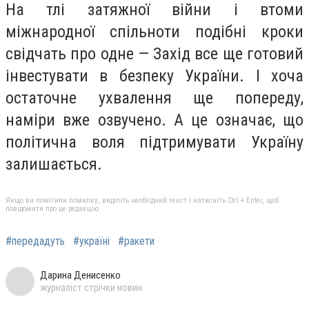
На тлі затяжної війни і втоми
міжнародної спільноти подібні кроки
свідчать про одне — Захід все ще готовий
інвестувати в безпеку України. І хоча
остаточне ухвалення ще попереду,
наміри вже озвучено. А це означає, що
політична воля підтримувати Україну
залишається.
Якщо ви помітили помилку, виділіть необхідний текст і натисніть Ctrl + Enter, щоб
повідомити про це редакцію
#передадуть
#україні
#ракети
Дарина Денисенко
журналіст стрічки новин