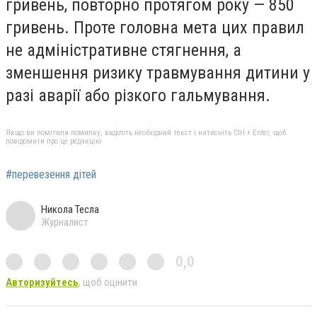
гривень, повторно протягом року — 850
гривень. Проте головна мета цих правил
не адміністративне стягнення, а
зменшення ризику травмування дитини у
разі аварії або різкого гальмування.
Якщо ви помітили помилку, виділіть необхідний текст і натисніть Ctrl + Enter, щоб
повідомити про це редакцію
#перевезення дітей
Никола Тесла
Журналист
0,0
Авторизуйтесь
, щоб оцінити