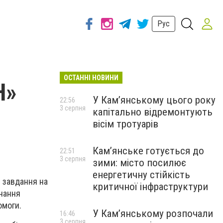
Рус
ОСТАННІ НОВИНИ
Н»
У Кам’янському цього року
22:56
3 серпня
капітально відремонтують
вісім тротуарів
Кам’янське готується до
22:51
3 серпня
зими: місто посилює
енергетичну стійкість
 завдання на
критичної інфраструктури
онання
омоги.
У Кам’янському розпочали
16:46
3 серпня