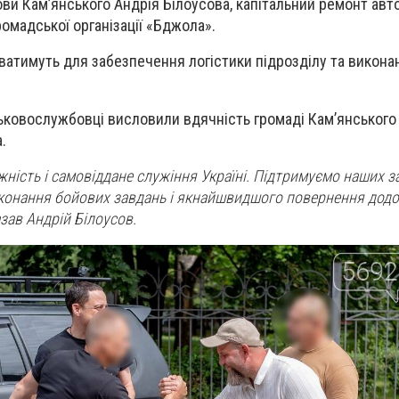
ови Кам’янського Андрія Білоусова, капітальний ремонт авт
омадської організації «Бджола».
атимуть для забезпечення логістики підрозділу та викона
ьковослужбовці висловили вдячність громаді Кам’янського
.
жність і самовіддане служіння Україні. Підтримуємо наших з
конання бойових завдань і якнайшвидшого повернення дод
зав Андрій Білоусов.