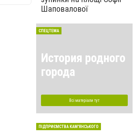
Шаповалової
СПЕЦТЕМА
История родного
города
Всі матеріали тут
ПІДПРИЄМСТВА КАМ'ЯНСЬКОГО