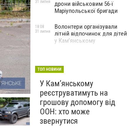
31 липня
дрони військовим 56-ї
Маріупольської бригади
Волонтери організували
18:08
31 липня
літній відпочинок для дітей
у Кам’янському
ТОП НОВИНИ
У Кам’янському
реєструватимуть на
грошову допомогу від
ООН: хто може
звернутися