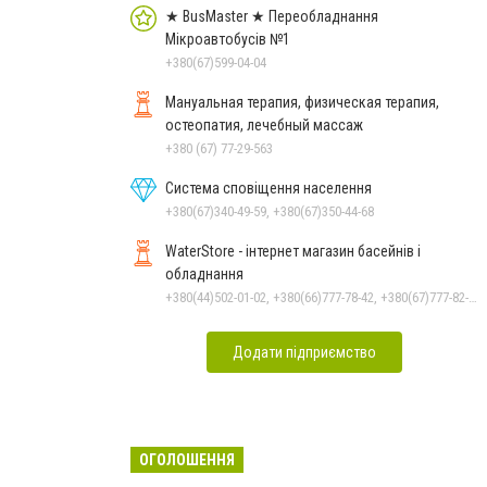
★ BusMaster ★ Переобладнання
Мікроавтобусів №1
+380(67)599-04-04
Мануальная терапия, физическая терапия,
остеопатия, лечебный массаж
+380 (67) 77-29-563
Система сповіщення населення
+380(67)340-49-59, +380(67)350-44-68
WaterStore - інтернет магазин басейнів і
обладнання
+380(44)502-01-02, +380(66)777-78-42, +380(67)777-82-19, +380(67)890-80-80, +380(73)890-80-80, +380(44)502-01-03
Додати підприємство
ОГОЛОШЕННЯ