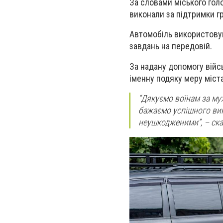
За словами міського гол
виконали за підтримки гр
Автомобіль використовув
завдань на передовій.
За надану допомогу війс
іменну подяку меру міста
“Дякуємо воїнам за му
бажаємо успішного ви
неушкодженими”, – ска