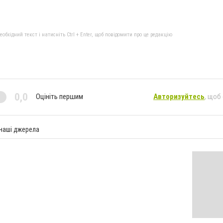
бхідний текст і натисніть Ctrl + Enter, щоб повідомити про це редакцію
0,0
Оцініть першим
Авторизуйтесь
, щоб
 наші джерела