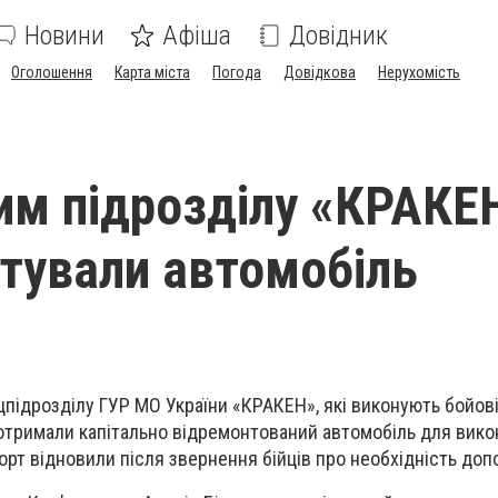
Новини
Афіша
Довідник
Оголошення
Карта міста
Погода
Довідкова
Нерухомість
им підрозділу «КРАКЕ
тували автомобіль
підрозділу ГУР МО України «КРАКЕН», які виконують бойові
отримали капітально відремонтований автомобіль для вик
орт відновили після звернення бійців про необхідність доп