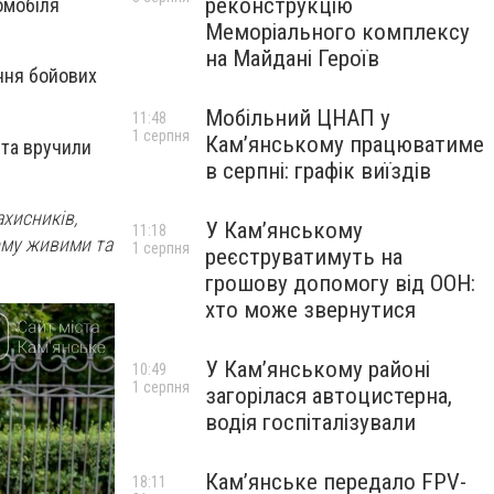
реконструкцію
омобіля
Меморіального комплексу
на Майдані Героїв
ння бойових
Мобільний ЦНАП у
11:48
1 серпня
Кам’янському працюватиме
 та вручили
в серпні: графік виїздів
ахисників,
У Кам’янському
11:18
ому живими та
1 серпня
реєструватимуть на
грошову допомогу від ООН:
хто може звернутися
У Кам’янському районі
10:49
1 серпня
загорілася автоцистерна,
водія госпіталізували
Кам’янське передало FPV-
18:11