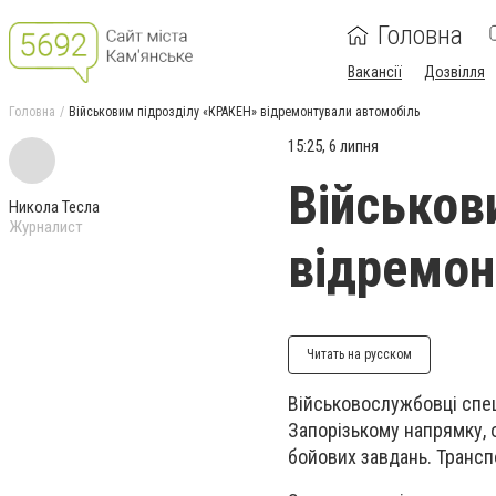
Головна
Вакансії
Дозвілля
Головна
Військовим підрозділу «КРАКЕН» відремонтували автомобіль
15:25, 6 липня
Військов
Никола Тесла
Журналист
відремон
Читать на русском
Військовослужбовці спец
Запорізькому напрямку, 
бойових завдань. Трансп