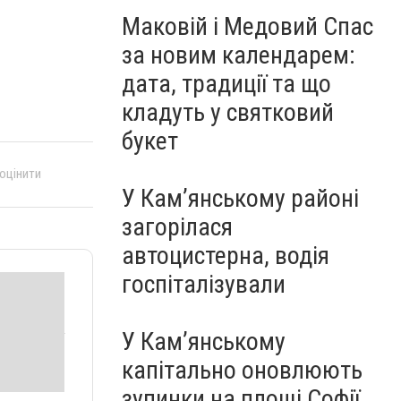
Маковій і Медовий Спас
за новим календарем:
дата, традиції та що
кладуть у святковий
букет
 оцінити
У Кам’янському районі
загорілася
автоцистерна, водія
госпіталізували
У Кам’янському
капітально оновлюють
зупинки на площі Софії