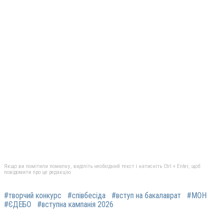
Якщо ви помітили помилку, виділіть необхідний текст і натисніть Ctrl + Enter, щоб
повідомити про це редакцію
#творчий конкурс
#співбесіда
#вступ на бакалаврат
#МОН
#ЄДЕБО
#вступна кампанія 2026