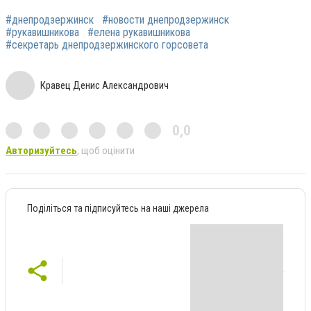
#днепродзержинск
#новости днепродзержинск
#рукавишникова
#елена рукавишникова
#секретарь днепродзержинского горсовета
Кравец Денис Александрович
0,0
Авторизуйтесь
, щоб оцінити
Поділіться та підписуйтесь на наші джерела