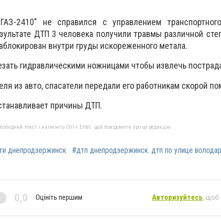
"ГАЗ-2410" не справился с управлением транспортног
езультате ДТП 3 человека получили травмы различной сте
заблокирован внутри груды искореженного метала.
зать гидравлическими ножницами чтобы извлечь пострад
ля из авто, спасатели передали его работникам скорой п
станавливает причины ДТП.
бхідний текст і натисніть Ctrl + Enter, щоб повідомити про це редакцію
ти днепродзержинск
#дтп днепродзержинск. дтп по улице волода
0,0
Оцініть першим
Авторизуйтесь
, щоб