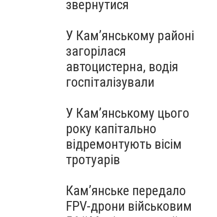
звернутися
У Кам’янському районі
загорілася
автоцистерна, водія
госпіталізували
У Кам’янському цього
року капітально
відремонтують вісім
тротуарів
Кам’янське передало
FPV-дрони військовим