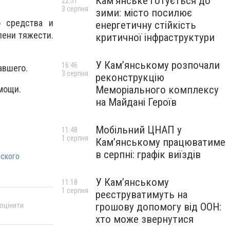
Кам’янське готується до
22:51
3 серпня
зими: місто посилює
о средства и
енергетичну стійкість
пени тяжести.
критичної інфраструктури
У Кам’янському розпочали
16:46
авшего.
3 серпня
реконструкцію
омощи.
Меморіального комплексу
на Майдані Героїв
Мобільний ЦНАП у
11:48
1 серпня
Кам’янському працюватиме
в серпні: графік виїздів
рского
У Кам’янському
11:18
1 серпня
реєструватимуть на
грошову допомогу від ООН:
 оцінити
хто може звернутися