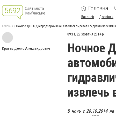
Головна
Вакансії
Дозвілля
Головна
Ночное ДТП в Днепродзержинске, автомобиль резали гидравлическими 
09:11, 29 жовтня 2014 р.
Ночное Д
Кравец Денис Александрович
автомоби
гидравл
извлечь 
В ночь с 28.10.2014 на