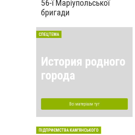
56-ї Маріупольської
бригади
СПЕЦТЕМА
История родного
города
Всі матеріали тут
ПІДПРИЄМСТВА КАМ'ЯНСЬКОГО