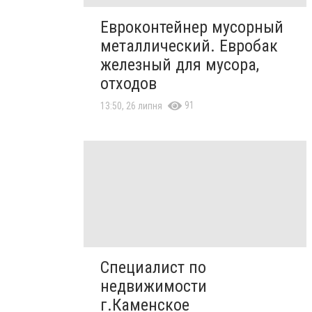
Евроконтейнер мусорный
металлический. Евробак
железный для мусора,
отходов
91
13:50, 26 липня
Специалист по
недвижимости
г.Каменское