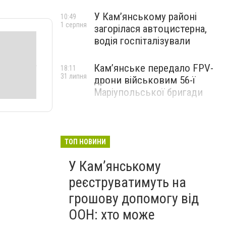
У Кам’янському районі
10:49
1 серпня
загорілася автоцистерна,
водія госпіталізували
Кам’янське передало FPV-
18:11
31 липня
дрони військовим 56-ї
Маріупольської бригади
ТОП НОВИНИ
У Кам’янському
реєструватимуть на
грошову допомогу від
ООН: хто може