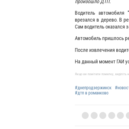
произошло ДТП.
Водитель автомобиля 
врезался в дерево. В р
Сам водитель оказался 
Автомобиль пришлось ре
После извлечения водите
На данный момент ГАИ у
Якщо ви помітили помилку, виділіть нео
#днепродзержинск
#новос
#дтп в романково