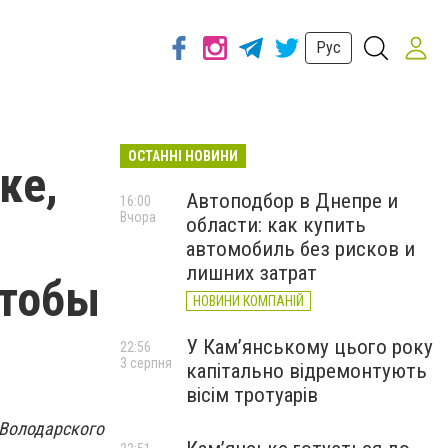
Рус
ОСТАННІ НОВИНИ
ке,
Автоподбор в Днепре и
16:00
Вчора
области: как купить
автомобиль без рисков и
лишних затрат
чтобы
НОВИНИ КОМПАНІЙ
У Кам’янському цього року
22:56
3 серпня
капітально відремонтують
вісім тротуарів
 Володарского