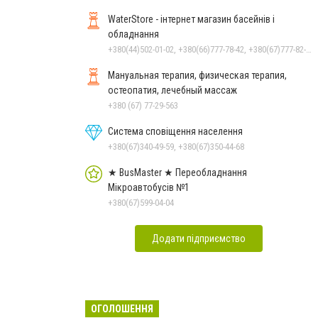
WaterStore - інтернет магазин басейнів і
обладнання
+380(44)502-01-02, +380(66)777-78-42, +380(67)777-82-19, +380(67)890-80-80, +380(73)890-80-80, +380(44)502-01-03
Мануальная терапия, физическая терапия,
остеопатия, лечебный массаж
+380 (67) 77-29-563
Система сповіщення населення
+380(67)340-49-59, +380(67)350-44-68
★ BusMaster ★ Переобладнання
Мікроавтобусів №1
+380(67)599-04-04
Додати підприємство
ОГОЛОШЕННЯ